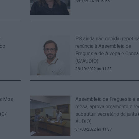
8/01/2024 às 19:55
»
PS ainda não decidiu repetiç
 do
renúncia à Assembleia de
Freguesia de Alvega e Conc
(C/ÁUDIO)
28/10/2022 às 11:33
as Mós
Assembleia de Freguesia el
e
mesa, aprova orçamento e re
(C/
substituir secretário da junta 
ÁUDIO)
31/08/2022 às 11:37