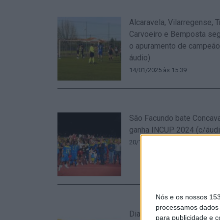
Alcaravela, Vilarregense, 
Carvoeiro e Bemposta se
o apuramento de campeão
áudio)
14/01/2025 às 15:39
São Facundo bate Concav
ganha INCUP 2024 (c/áudi
20/10/2024 às 13:40
Nós e os nossos 15
processamos dados p
Dia de finais: INATEL (11h)
para publicidade e 