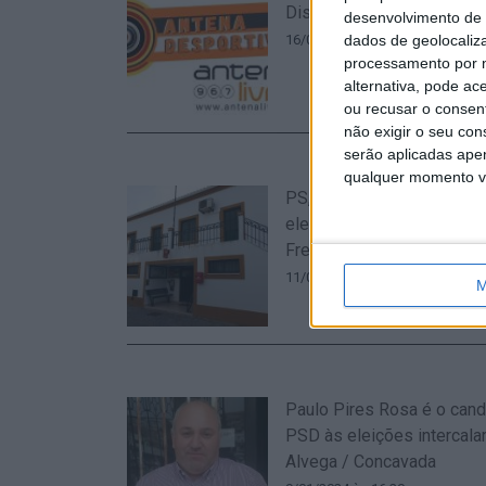
Distrital (17h)
desenvolvimento de 
dados de geolocaliza
16/05/2024 às 11:14
processamento por n
alternativa, pode ac
ou recusar o consen
não exigir o seu co
serão aplicadas apen
qualquer momento vol
PS, PSD e CDU candidata
eleições intercalares na U
Freguesias de Alvega e C
11/01/2024 às 09:13
M
Paulo Pires Rosa é o cand
PSD às eleições intercala
Alvega / Concavada