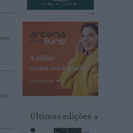
PUB
s
lvega-
A rádio
como você gosta
Ouvir emissão
 (c/
Últimas edições