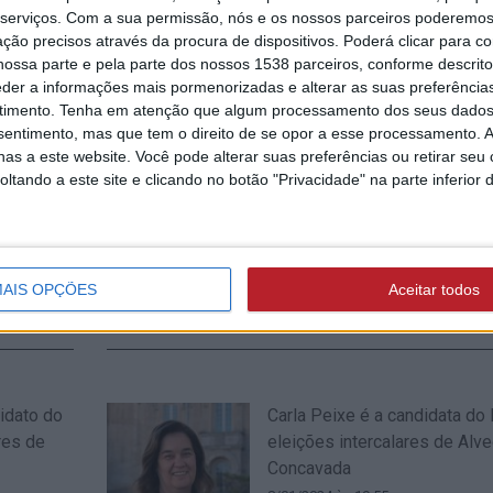
Alvega e Concavada com mai
serviços.
Com a sua permissão, nós e os nossos parceiros poderemos 
absoluta (c/áudio)
ção precisos através da procura de dispositivos. Poderá clicar para co
ossa parte e pela parte dos nossos 1538 parceiros, conforme descrit
18/02/2024 às 21:16
eder a informações mais pormenorizadas e alterar as suas preferência
timento.
Tenha em atenção que algum processamento dos seus dados
nsentimento, mas que tem o direito de se opor a esse processamento. A
as a este website. Você pode alterar suas preferências ou retirar seu
tando a este site e clicando no botão "Privacidade" na parte inferior 
m-se às
Paulo Jacinto é o candidato 
nião de
às eleições intercalares de 
oncavada
/ Concavada
10/01/2024 às 13:22
AIS OPÇÕES
Aceitar todos
idato do
Carla Peixe é a candidata do
res de
eleições intercalares de Alve
Concavada