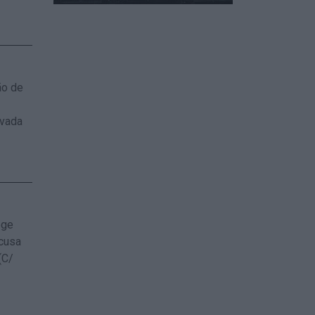
ão de
avada
ege
cusa
(C/