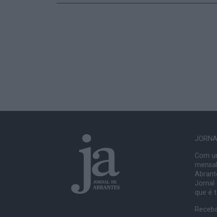
JORNAL
Com um
mensal
Abrante
Jornal
que é 
Receba