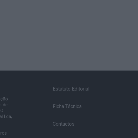
Estatuto Editorial
ação
s de
Ficha Técnica
 O
l Lda,
Contactos
uros