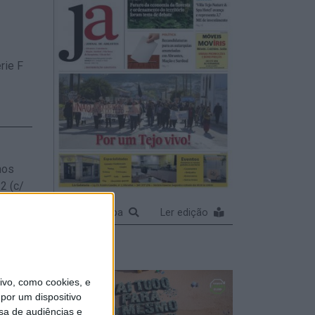
rie F
nos
2 (c/
Ampliar capa
Ler edição
vo, como cookies, e
por um dispositivo
 em
sa de audiências e