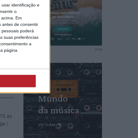
oria
usar identificação e
nsentir o
o acima. Em
s antes de consentir
 pessoais poderá
s suas preferências
 consentimento a
da página.
PUB
da CDU
Alvega
Mundo
da música
 PS às
ga /
Ver todas