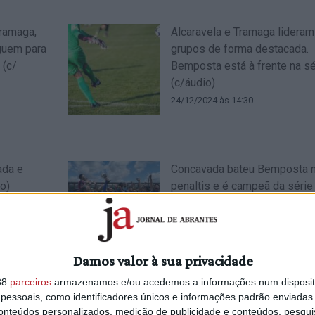
Tramaga,
Alcaravela e Tramaga lideram
guem para
grupos de forma destacada.
 (c/
Bemposta está à frente na sé
(c/áudio)
24/12/2024 às 14:30
ada e
Concavada bateu Bemposta 
o)
penaltis e é campeã da série 
áudio)
19/05/2024 às 15:34
Damos valor à sua privacidade
38
parceiros
armazenamos e/ou acedemos a informações num dispositi
essoais, como identificadores únicos e informações padrão enviadas 
 e 1.ª
Socialista Carla Peixe ganha
conteúdos personalizados, medição de publicidade e conteúdos, pesqui