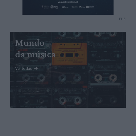
PUB
Mundo
da música
Ver todas