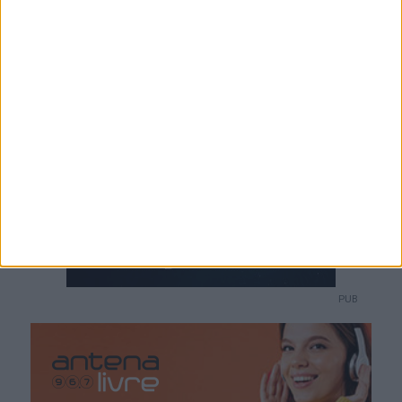
/
1
65
PUB