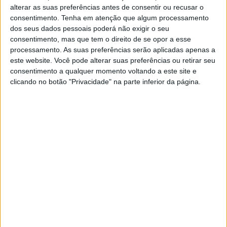
alterar as suas preferências antes de consentir ou recusar o
consentimento.
Tenha em atenção que algum processamento
dos seus dados pessoais poderá não exigir o seu
consentimento, mas que tem o direito de se opor a esse
processamento. As suas preferências serão aplicadas apenas a
Barragem começou a ser construída
este website. Você pode alterar suas preferências ou retirar seu
em 1946 e foi inaugurada a 21 janeiro
consentimento a qualquer momento voltando a este site e
clicando no botão "Privacidade" na parte inferior da página.
de 1951
21/01/2026 às 11:45
MP de Castelo Branco acusa funerária
de crimes de falsificação
4/12/2025 às 10:03