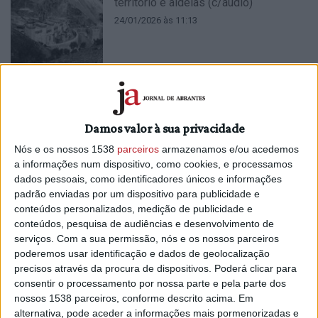
território e aldeias (c/áudio)
24/01/2026 às 11:13
A Barragem essencial no sistema
Damos valor à sua privacidade
elétrico português - Entrevista (c/
Nós e os nossos 1538
parceiros
armazenamos e/ou acedemos
áudio)
a informações num dispositivo, como cookies, e processamos
21/01/2026 às 16:34
dados pessoais, como identificadores únicos e informações
padrão enviadas por um dispositivo para publicidade e
conteúdos personalizados, medição de publicidade e
conteúdos, pesquisa de audiências e desenvolvimento de
serviços.
Com a sua permissão, nós e os nossos parceiros
poderemos usar identificação e dados de geolocalização
A maior origem de água para
precisos através da procura de dispositivos. Poderá clicar para
abastecimento público - APA
consentir o processamento por nossa parte e pela parte dos
21/01/2026 às 12:38
nossos 1538 parceiros, conforme descrito acima. Em
alternativa, pode aceder a informações mais pormenorizadas e