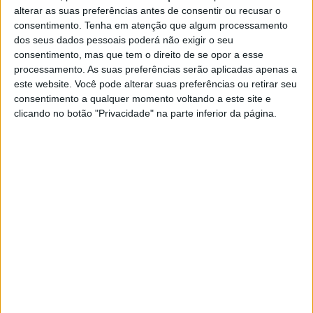
alterar as suas preferências antes de consentir ou recusar o
consentimento.
Tenha em atenção que algum processamento
dos seus dados pessoais poderá não exigir o seu
consentimento, mas que tem o direito de se opor a esse
processamento. As suas preferências serão aplicadas apenas a
CIM do Médio Tejo diz que localização
este website. Você pode alterar suas preferências ou retirar seu
em Alcochete não favorece coesão
consentimento a qualquer momento voltando a este site e
clicando no botão "Privacidade" na parte inferior da página.
territorial
17/05/2024 às 15:23
Presidente CIM Médio Tejo espera
que crise na saúde seja ultrapassada
(c/áudio)
6/01/2024 às 16:42