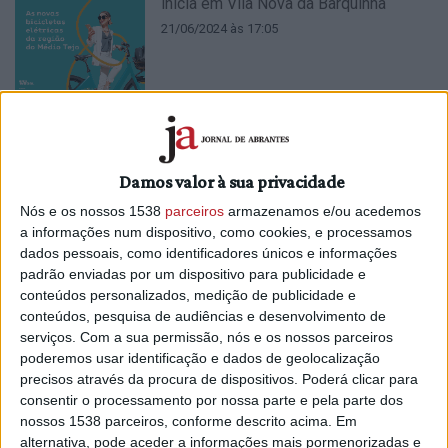
inicia em Vila Nova da Barquinha
21/06/2024 às 17:05
Projeto REWARD reuniu parceiros que
Damos valor à sua privacidade
vieram conhecer a região (c/áudio)
Nós e os nossos 1538
parceiros
armazenamos e/ou acedemos
21/05/2024 às 16:38
a informações num dispositivo, como cookies, e processamos
dados pessoais, como identificadores únicos e informações
padrão enviadas por um dispositivo para publicidade e
conteúdos personalizados, medição de publicidade e
conteúdos, pesquisa de audiências e desenvolvimento de
serviços.
Com a sua permissão, nós e os nossos parceiros
poderemos usar identificação e dados de geolocalização
CIM Médio Tejo apoia proTEJO em
precisos através da procura de dispositivos. Poderá clicar para
denúncia por não implementação de
consentir o processamento por nossa parte e pela parte dos
caudais ecológicos (c/áudio)
nossos 1538 parceiros, conforme descrito acima. Em
alternativa, pode aceder a informações mais pormenorizadas e
18/05/2024 às 11:07