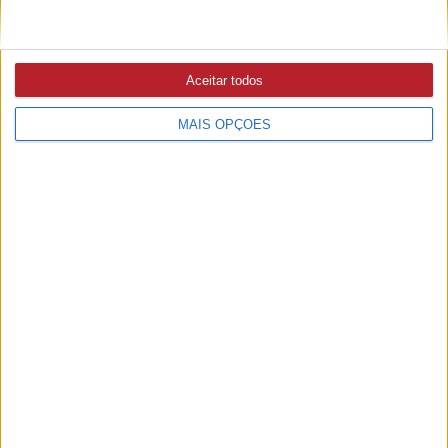
Aceitar todos
MAIS OPÇÕES
PUB
A rádio
como você gosta
Ouvir emissão