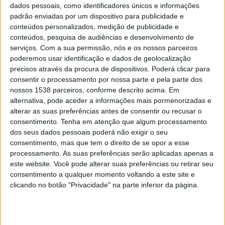
dados pessoais, como identificadores únicos e informações
parceria com os Grupos de Ação Local da região: ADIRN,
padrão enviadas por um dispositivo para publicidade e
Pinhal Maior e TAGUS, e propõe “finais de tarde
conteúdos personalizados, medição de publicidade e
memoráveis”, sempre ao sábado, das 17h00 às 19h00, em
conteúdos, pesquisa de audiências e desenvolvimento de
quintas vitivinícolas dos municípios de Ourém, Sardoal e
serviços.
Com a sua permissão, nós e os nossos parceiros
Tomar.
poderemos usar identificação e dados de geolocalização
precisos através da procura de dispositivos. Poderá clicar para
A primeira quinta a abrir portas como “wine lounge” é a
consentir o processamento por nossa parte e pela parte dos
AgroWine
- Quinta do Valle da Louza (Sardoal) no
dia 16 de
nossos 1538 parceiros, conforme descrito acima. Em
maio
, seguindo-se a Quinta Casal das Freiras (Tomar) no
alternativa, pode aceder a informações mais pormenorizadas e
alterar as suas preferências antes de consentir ou recusar o
dia 23.
consentimento.
Tenha em atenção que algum processamento
Em junho, os pontos de encontro são as quintas Adega da
dos seus dados pessoais poderá não exigir o seu
consentimento, mas que tem o direito de se opor a esse
Gaveta (Tomar) no dia 06,
Adega Fonte Fundeira
(
Mação
)
processamento. As suas preferências serão aplicadas apenas a
no dia 13, Carlos Sousa – CPS (Ourém) no dia 20 e
Quinta
este website. Você pode alterar suas preferências ou retirar seu
do Côro
(
Sardoal
) no dia 27.
consentimento a qualquer momento voltando a este site e
clicando no botão "Privacidade" na parte inferior da página.
A entrada é livre, com inscrições necessárias e limitadas,
podendo os interessados inscrever-se através deste
FORMULÁRIO
.