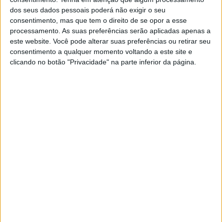
dos seus dados pessoais poderá não exigir o seu
consentimento, mas que tem o direito de se opor a esse
processamento. As suas preferências serão aplicadas apenas a
este website. Você pode alterar suas preferências ou retirar seu
consentimento a qualquer momento voltando a este site e
A Célia faz... Gaspacho de Cereja e
clicando no botão "Privacidade" na parte inferior da página.
Mil-Folhas de Verão
10/08/2025 às 11:02
A Célia faz... refeição à base de azeite
13/04/2025 às 11:02