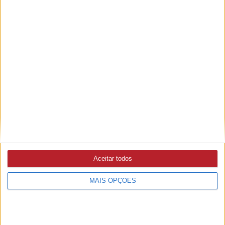
A Célia faz... Lemon Curd
11/08/2024 às 11:07
A Célia faz... Mousse de Limão
10/08/2024 às 17:03
Aceitar todos
MAIS OPÇÕES