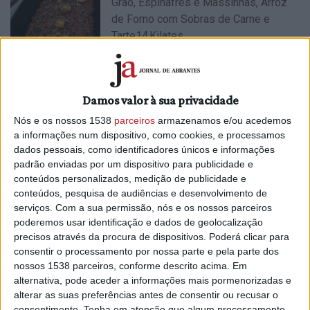
Grão, Espinafres e Massinhas, Arroz
de Forno com Sobras de Carne e
Tarte14 Kilates
11/01/2026 às 11:40
Damos valor à sua privacidade
A Célia faz... refeição de Natal
Nós e os nossos 1538
parceiros
armazenamos e/ou acedemos
a informações num dispositivo, como cookies, e processamos
20/12/2025 às 11:31
dados pessoais, como identificadores únicos e informações
padrão enviadas por um dispositivo para publicidade e
conteúdos personalizados, medição de publicidade e
conteúdos, pesquisa de audiências e desenvolvimento de
serviços.
Com a sua permissão, nós e os nossos parceiros
poderemos usar identificação e dados de geolocalização
precisos através da procura de dispositivos. Poderá clicar para
consentir o processamento por nossa parte e pela parte dos
A Célia faz... Sopa de outono Broas de
nossos 1538 parceiros, conforme descrito acima. Em
café!
alternativa, pode aceder a informações mais pormenorizadas e
23/11/2025 às 10:45
alterar as suas preferências antes de consentir ou recusar o
consentimento.
Tenha em atenção que algum processamento