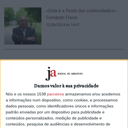
«Esta é a Festa das coletividades» -
Fernando Freire
12/06/2024 às 14:47
Visita guiada à Igreja Matriz de Atalaia
com Fernando Freire
12/11/2023 às 11:25
Damos valor à sua privacidade
Nós e os nossos 1538
parceiros
armazenamos e/ou acedemos
a informações num dispositivo, como cookies, e processamos
dados pessoais, como identificadores únicos e informações
padrão enviadas por um dispositivo para publicidade e
conteúdos personalizados, medição de publicidade e
«Temos 3 milhões e 100 mil euros»
conteúdos, pesquisa de audiências e desenvolvimento de