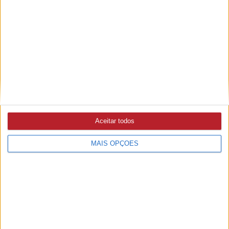
PUB
A rádio
Aceitar todos
como você gosta
MAIS OPÇÕES
Ouvir emissão
Últimas edições