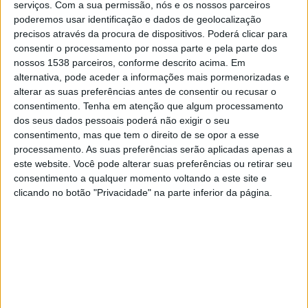
para investir em habitação - Fernando
serviços.
Com a sua permissão, nós e os nossos parceiros
Freire
poderemos usar identificação e dados de geolocalização
precisos através da procura de dispositivos. Poderá clicar para
9/06/2023 às 08:19
consentir o processamento por nossa parte e pela parte dos
nossos 1538 parceiros, conforme descrito acima. Em
alternativa, pode aceder a informações mais pormenorizadas e
alterar as suas preferências antes de consentir ou recusar o
consentimento.
Tenha em atenção que algum processamento
Visita guiada à Igreja Matriz de Atalaia
dos seus dados pessoais poderá não exigir o seu
consentimento, mas que tem o direito de se opor a esse
1/07/2022 às 19:43
processamento. As suas preferências serão aplicadas apenas a
este website. Você pode alterar suas preferências ou retirar seu
consentimento a qualquer momento voltando a este site e
clicando no botão "Privacidade" na parte inferior da página.
A desertificação combate-se com a
criação de riqueza
13/06/2022 às 09:15