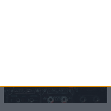
PUB
Mundo
da música
Ver todas