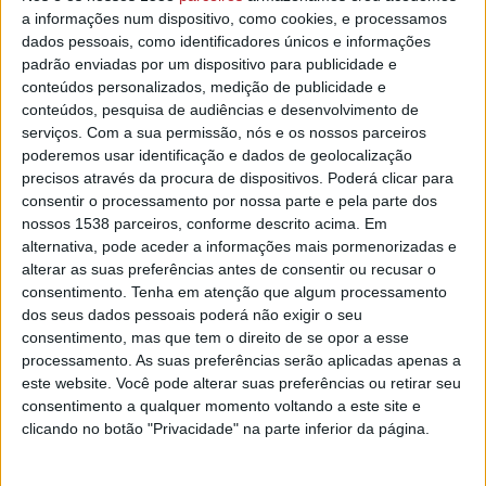
Emergência e Proteção Civil (ANEPC) tem registo de 40
a informações num dispositivo, como cookies, e processamos
ocorrências, das quais quatro dizem respeito a situações
dados pessoais, como identificadores únicos e informações
identificadas no concelho de Lisboa, disse à Lusa o
padrão enviadas por um dispositivo para publicidade e
comandante Paulo Santos.
conteúdos personalizados, medição de publicidade e
conteúdos, pesquisa de audiências e desenvolvimento de
Segundo o oficial de operações, hoje deverá ser “muito
serviços.
Com a sua permissão, nós e os nossos parceiros
mais calmo”, prevendo-se ser um dia para “proceder à
poderemos usar identificação e dados de geolocalização
precisos através da procura de dispositivos. Poderá clicar para
limpeza das vias e infraestruturas” afetadas pelo mau
consentir o processamento por nossa parte e pela parte dos
tempo sentido no sábado.
nossos 1538 parceiros, conforme descrito acima. Em
alternativa, pode aceder a informações mais pormenorizadas e
Dados da ANEPC revelam que no sábado houve “41
alterar as suas preferências antes de consentir ou recusar o
movimentos de massas”, ou seja, deslizamentos de terras.
consentimento.
Tenha em atenção que algum processamento
dos seus dados pessoais poderá não exigir o seu
No total, a ANEPC registou 828 ocorrências no sábado,
consentimento, mas que tem o direito de se opor a esse
desde inundações a quedas de árvores e estruturas, sendo
processamento. As suas preferências serão aplicadas apenas a
que metade das situações (53%) ocorreram no concelho de
este website. Você pode alterar suas preferências ou retirar seu
Lisboa.
consentimento a qualquer momento voltando a este site e
clicando no botão "Privacidade" na parte inferior da página.
As zonas mais afetadas foram Lisboa, Leiria e Setúbal.
A ANEPC lançou um alerta para o agravamento da situação