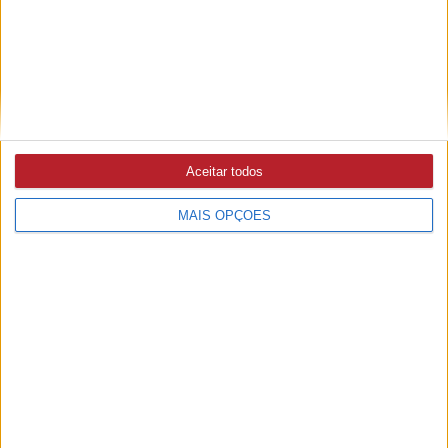
VETERINÁRIOS
5/08/2026 às 15:23
Integração de animais no sistema da Proteção Civil é um
avanço histórico
Aceitar todos
MAIS OPÇÕES
PUB