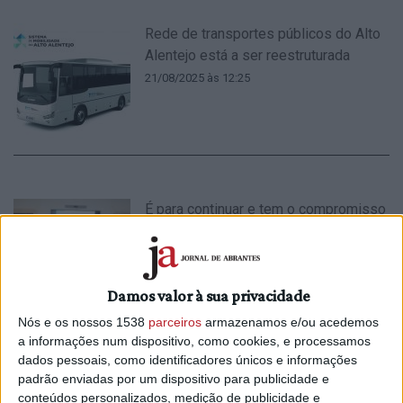
Rede de transportes públicos do Alto
Alentejo está a ser reestruturada
21/08/2025 às 12:25
É para continuar e tem o compromisso
dos autarcas do Alto Alentejo e do
Governo
7/02/2025 às 12:55
Damos valor à sua privacidade
Nós e os nossos 1538
parceiros
armazenamos e/ou acedemos
a informações num dispositivo, como cookies, e processamos
dados pessoais, como identificadores únicos e informações
padrão enviadas por um dispositivo para publicidade e
CIMAA aprova lançamento de
conteúdos personalizados, medição de publicidade e