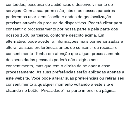
concurso público para estudo da nova
conteúdos, pesquisa de audiências e desenvolvimento de
aldeia
serviços.
Com a sua permissão, nós e os nossos parceiros
18/11/2024 às 16:08
poderemos usar identificação e dados de geolocalização
precisos através da procura de dispositivos. Poderá clicar para
consentir o processamento por nossa parte e pela parte dos
nossos 1538 parceiros, conforme descrito acima. Em
alternativa, pode aceder a informações mais pormenorizadas e
alterar as suas preferências antes de consentir ou recusar o
Autarcas do Alto Alentejo unidos em
consentimento.
Tenha em atenção que algum processamento
torno da Barragem do Pisão
dos seus dados pessoais poderá não exigir o seu
22/08/2024 às 15:41
consentimento, mas que tem o direito de se opor a esse
processamento. As suas preferências serão aplicadas apenas a
este website. Você pode alterar suas preferências ou retirar seu
consentimento a qualquer momento voltando a este site e
clicando no botão "Privacidade" na parte inferior da página.
CIM com "maior orçamento de
sempre" no valor de 49,6ME
8/01/2024 às 12:15