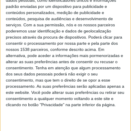
dados pessoais, como identificadores únicos e informações
categorias: Europe's Leading New Tourist Attraction 2024
padrão enviadas por um dispositivo para publicidade e
(Nova Atração Turística) e Europe's Leading Tourism
conteúdos personalizados, medição de publicidade e
Development Project 2024 (Projeto de Desenvolvimento
conteúdos, pesquisa de audiências e desenvolvimento de
Turístico).
serviços.
Com a sua permissão, nós e os nossos parceiros
poderemos usar identificação e dados de geolocalização
Estas nomeações, “que em muito enaltecem o trabalho
precisos através da procura de dispositivos. Poderá clicar para
desenvolvido”, surgem no seguimento de uma candidatura
consentir o processamento por nossa parte e pela parte dos
apresentada pelo Município de Sardoal.
nossos 1538 parceiros, conforme descrito acima. Em
alternativa, pode aceder a informações mais pormenorizadas e
As
votações decorrem até à meia noite do dia 4 de
alterar as suas preferências antes de consentir ou recusar o
fevereiro
. Para votar na categoria Europe's Leading
consentimento.
Tenha em atenção que algum processamento
Tourism Development Project 2024 deve fazê-lo em:
dos seus dados pessoais poderá não exigir o seu
consentimento, mas que tem o direito de se opor a esse
https://bit.ly/421tXVd
.
processamento. As suas preferências serão aplicadas apenas a
Para votar na Europe's Leading New Tourist Attraction 2024
este website. Você pode alterar suas preferências ou retirar seu
consentimento a qualquer momento voltando a este site e
pode fazê-lo em
https://bit.ly/3HkSLOf
. Os resultados
clicando no botão "Privacidade" na parte inferior da página.
serão conhecidos numa cerimónia a ter lugar, no dia 4 de
março, em Berlim.
Em votação estão projetos, atrações, hotéis, entre outros