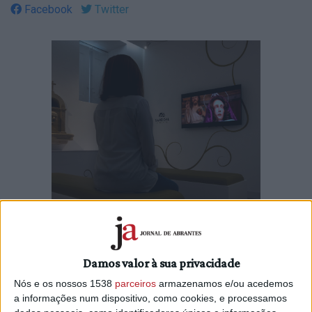
Facebook
Twitter
Damos valor à sua privacidade
O Centro de Interpretação da Semana Santa e do
Património Religioso de Sardoal está nomeado no 31st
Nós e os nossos 1538
parceiros
armazenamos e/ou acedemos
World Travel Awards (vulgo “Óscares do Turismo”) em duas
a informações num dispositivo, como cookies, e processamos