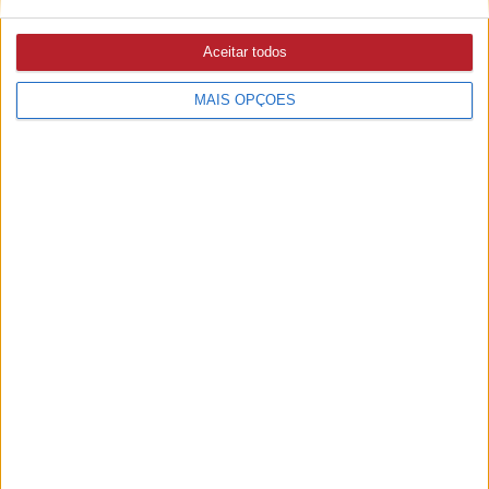
Aceitar todos
MAIS OPÇÕES
PUB
A rádio
como você gosta
Ouvir emissão