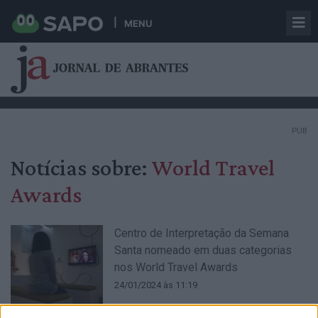
MENU
PUB
Notícias sobre:
World Travel
Awards
Centro de Interpretação da Semana
Santa nomeado em duas categorias
nos World Travel Awards
24/01/2024 às 11:19