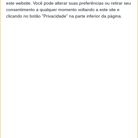
este website. Você pode alterar suas preferências ou retirar seu
consentimento a qualquer momento voltando a este site e
A rádio
clicando no botão "Privacidade" na parte inferior da página.
como você gosta
Ouvir emissão
Últimas edições