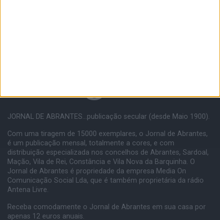
JORNAL DE ABRANTES...publicação secular (desde Maio 1900).
Com uma tiragem de 15000 exemplares, o Jornal de Abrantes,
é um publicação mensal, totalmente a cores, e com
distribuição especializada nos concelhos de Abrantes, Sardoal,
Mação, Vila de Rei, Constância e Vila Nova da Barquinha. O
Jornal de Abrantes é propriedade da empresa Media On
Comunicação Social Lda, que é também proprietária da rádio
Antena Livre.
Receba comodamente o Jornal de Abrantes em sua casa por
apenas 12 euros anuais.