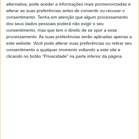
Entre os medicamentos cuja rutura teve um impacto
alternativa, pode aceder a informações mais pormenorizadas e
alterar as suas preferências antes de consentir ou recusar o
considerado elevado estão anti-infecciosos, fármacos para
consentimento.
Tenha em atenção que algum processamento
o sistema nervoso central, para o aparelho cardiovascular,
dos seus dados pessoais poderá não exigir o seu
hormonas e medicamentos usados no tratamento das
consentimento, mas que tem o direito de se opor a esse
doenças endócrinas, medicação antialérgica e fármacos
processamento. As suas preferências serão aplicadas apenas a
para tratamento de cancro (antineoplásicos e
este website. Você pode alterar suas preferências ou retirar seu
imunomoduladores).
consentimento a qualquer momento voltando a este site e
clicando no botão "Privacidade" na parte inferior da página.
Segundo dados divulgados pela Autoridade Nacional para o
Medicamento e Produtos de Saúde (Infarmed), para
impedir o impacto no utente, o Infarmed aplicou diversas
medidas, entre elas a Autorização de Utilização Excecional
– ao hospital ou ao distribuidor -, a monitorização das
necessidades dos utentes para se fazer uma distribuição
limitada.
O relatório refere ainda que no ano passado a Comissão
Nacional de Farmácia e Terapêutica emitiu 58 pareceres
sobre alternativas terapêuticas, uma opção para quando