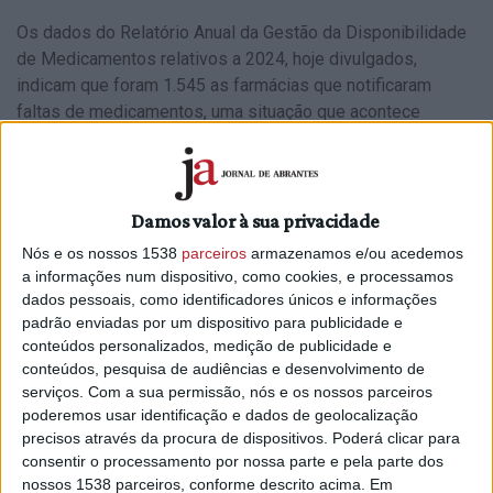
Os dados do Relatório Anual da Gestão da Disponibilidade
de Medicamentos relativos a 2024, hoje divulgados,
indicam que foram 1.545 as farmácias que notificaram
faltas de medicamentos, uma situação que acontece
quando não é possível satisfazer a prescrição médica num
período inferior a 12 horas.
Quanto aos medicamentos com ruturas notificadas, apenas
Damos valor à sua privacidade
14 (menos três do que em 2023) não tinham substituto no
Nós e os nossos 1538
parceiros
armazenamos e/ou acedemos
mercado, mas ainda assim o Infarmed aplicou medidas de
a informações num dispositivo, como cookies, e processamos
mitigação que impediram o efeito no doente.
dados pessoais, como identificadores únicos e informações
padrão enviadas por um dispositivo para publicidade e
No total, o documento diz que das 12.436 apresentações
conteúdos personalizados, medição de publicidade e
comercializadas, 80% (9.899) nunca esteve em rutura, 17%
conteúdos, pesquisa de audiências e desenvolvimento de
(2.141) esteve, mas sem qualquer impacto no doente, 3%
serviços.
Com a sua permissão, nós e os nossos parceiros
(377) teve um impacto médio e em 19 (0,2%) o impacto da
poderemos usar identificação e dados de geolocalização
rutura foi elevado, pois não há substituto no mercado, mas
precisos através da procura de dispositivos. Poderá clicar para
consentir o processamento por nossa parte e pela parte dos
o Infarmed encontrou soluções de mitigação.
nossos 1538 parceiros, conforme descrito acima. Em