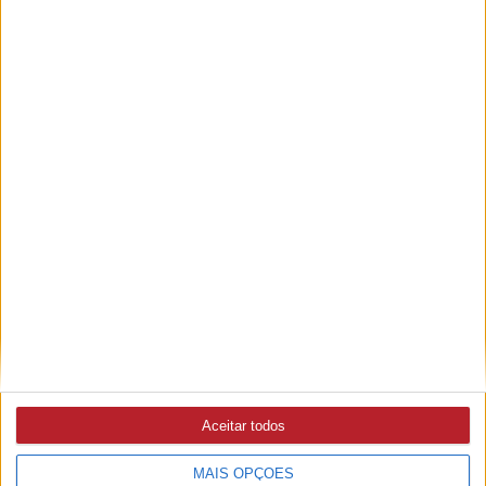
A rádio
como você gosta
Ouvir emissão
Últimas edições
Aceitar todos
MAIS OPÇÕES