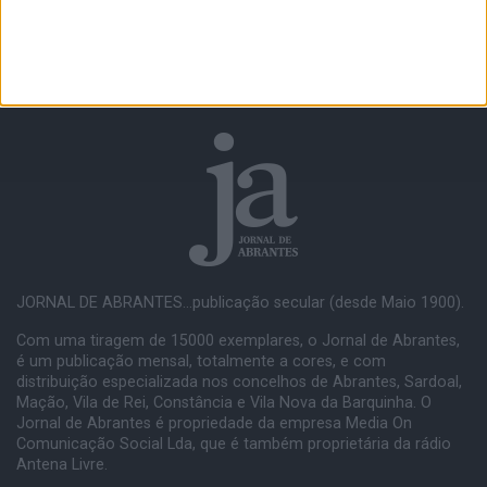
JORNAL DE ABRANTES...publicação secular (desde Maio 1900).
Com uma tiragem de 15000 exemplares, o Jornal de Abrantes,
é um publicação mensal, totalmente a cores, e com
distribuição especializada nos concelhos de Abrantes, Sardoal,
Mação, Vila de Rei, Constância e Vila Nova da Barquinha. O
Jornal de Abrantes é propriedade da empresa Media On
Comunicação Social Lda, que é também proprietária da rádio
Antena Livre.