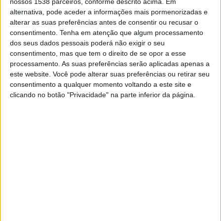
ensaios clínicos nos primeiros nove
nossos 1538 parceiros, conforme descrito acima. Em
alternativa, pode aceder a informações mais pormenorizadas e
meses de 2022
alterar as suas preferências antes de consentir ou recusar o
15/01/2023 às 11:27
consentimento.
Tenha em atenção que algum processamento
dos seus dados pessoais poderá não exigir o seu
consentimento, mas que tem o direito de se opor a esse
processamento. As suas preferências serão aplicadas apenas a
este website. Você pode alterar suas preferências ou retirar seu
consentimento a qualquer momento voltando a este site e
PONTOS ESSENCIAIS: O que
clicando no botão "Privacidade" na parte inferior da página.
recomendam os peritos para alívio de
medidas
17/02/2022 às 09:30
Covid-19: Políticos ouvem hoje
especialistas sobre a evolução da
pandemia
19/11/2021 às 08:35