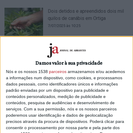
Dois detidos e apreendidos dois mil
quilos de canábis em Ortiga
7/07/2025 às 10:25
Damos valor à sua privacidade
Mais de metade das farmácias
Nós e os nossos 1538
parceiros
armazenamos e/ou acedemos
reportaram faltas de medicamentos
a informações num dispositivo, como cookies, e processamos
em 2024
dados pessoais, como identificadores únicos e informações
padrão enviadas por um dispositivo para publicidade e
7/02/2025 às 08:47
conteúdos personalizados, medição de publicidade e
conteúdos, pesquisa de audiências e desenvolvimento de
serviços.
Com a sua permissão, nós e os nossos parceiros
poderemos usar identificação e dados de geolocalização
precisos através da procura de dispositivos. Poderá clicar para
Infarmed autorizou realização de 102
consentir o processamento por nossa parte e pela parte dos