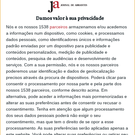
País, estes cabazes são compostos por produtos dos
concelhos de Abrantes, Constância e Sardoal.
Damos valor à sua privacidade
Nestes concelhos são bem conhecidas as celebrações da
Nós e os nossos 1538
parceiros
armazenamos e/ou acedemos
Páscoa, desde as Festas da Boa Viagem de Constância à
a informações num dispositivo, como cookies, e processamos
Semana Santa de Sardoal, onde a doçaria e o artesanato
dados pessoais, como identificadores únicos e informações
são também predominantes. Esta é uma época festiva, que
padrão enviadas por um dispositivo para publicidade e
além dos eventos tradicionais, conta com a união das
conteúdos personalizados, medição de publicidade e
conteúdos, pesquisa de audiências e desenvolvimento de
famílias e as habituais ofertas entre padrinhos e afilhados.
serviços.
Com a sua permissão, nós e os nossos parceiros
poderemos usar identificação e dados de geolocalização
Com a Praça, os produtos locais, na forma de cabazes, são
precisos através da procura de dispositivos. Poderá clicar para
uma boa oferta que pode chegar facilmente a qualquer
consentir o processamento por nossa parte e pela parte dos
parte do país, o que resulta num aumento das vendas dos
nossos 1538 parceiros, conforme descrito acima. Em
produtores e um maior reconhecimento dos produtos do
alternativa, pode aceder a informações mais pormenorizadas e
Ribatejo Interior.
alterar as suas preferências antes de consentir ou recusar o
consentimento.
Tenha em atenção que algum processamento
A plataforma online conta com seis opções de cabazes
dos seus dados pessoais poderá não exigir o seu
para esta Páscoa, onde poderão encontrar combinados
consentimento, mas que tem o direito de se opor a esse
produtos como vinhos, azeites, cervejas, licores, queijos,
processamento. As suas preferências serão aplicadas apenas a
enchidos, mel e doces (compotas, marmeladas, bolachas,
este website. Você pode alterar suas preferências ou retirar seu