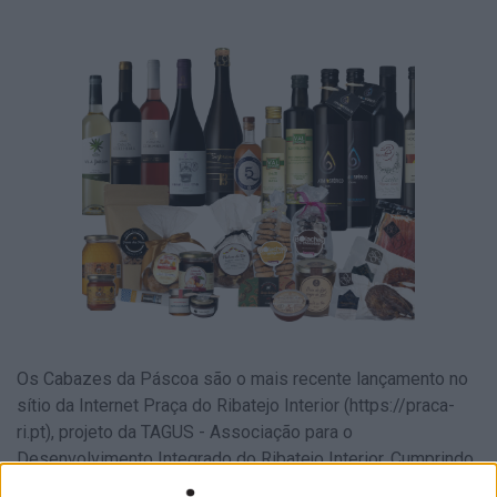
Os Cabazes da Páscoa são o mais recente lançamento no
sítio da Internet Praça do Ribatejo Interior (
https://praca-
ri.pt
), projeto da TAGUS - Associação para o
Desenvolvimento Integrado do Ribatejo Interior. Cumprindo
a missão de criar uma montra dos territórios do interior do