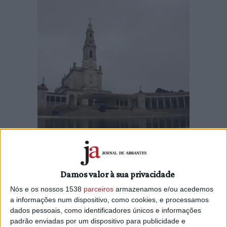
O Santuário de Fátima vai acolher na próxima semana “35
refugiados da Ucrânia, na sua esmagadora maioria
Damos valor à sua privacidade
mulheres e crianças”, a pedido da Câmara Municipal de
Nós e os nossos 1538
parceiros
armazenamos e/ou acedemos
Ourém e da Comunidade Greco-Católica portuguesa.
a informações num dispositivo, como cookies, e processamos
Segundo informação hoje divulgada pelo Santuário, além do
dados pessoais, como identificadores únicos e informações
padrão enviadas por um dispositivo para publicidade e
“apoio para o alojamento temporário nas instalações do