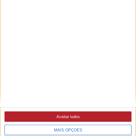
Casa Mendes Gonçalves compra marca de alimentação
saudável Diese
PUB
Aceitar todos
MAIS OPÇÕES