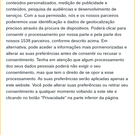
conteúdos personalizados, medição de publicidade e
Santuário, a instituição irá desenvolver esforços, em
conteúdos, pesquisa de audiências e desenvolvimento de
articulação com as autoridades locais, no sentido do melhor
serviços.
Com a sua permissão, nós e os nossos parceiros
encaminhamento destas famílias para situações mais
poderemos usar identificação e dados de geolocalização
estáveis de permanência no país, nomeadamente, ajudando
precisos através da procura de dispositivos. Poderá clicar para
no acesso a documentação, escolaridade, saúde e
consentir o processamento por nossa parte e pela parte dos
emprego”.
nossos 1538 parceiros, conforme descrito acima. Em
alternativa, pode aceder a informações mais pormenorizadas e
“O acolhimento no Santuário será apenas temporário”,
alterar as suas preferências antes de consentir ou recusar o
acrescenta o Santuário que, diariamente, desde o dia 21 de
consentimento.
Tenha em atenção que algum processamento
dos seus dados pessoais poderá não exigir o seu
fevereiro, “estabeleceu uma corrente de oração a partir de
consentimento, mas que tem o direito de se opor a esse
Fátima pedindo o regresso da paz para o país [Ucrânia] que
processamento. As suas preferências serão aplicadas apenas a
vive momentos de grande sofrimento”.
este website. Você pode alterar suas preferências ou retirar seu
consentimento a qualquer momento voltando a este site e
Além da recitação do terço, “tem havido uma prece diária
clicando no botão "Privacidade" na parte inferior da página.
[pela paz na Ucrânia] na oração dos fiéis em todas as
missas do programa oficial do Santuário”.
Lusa