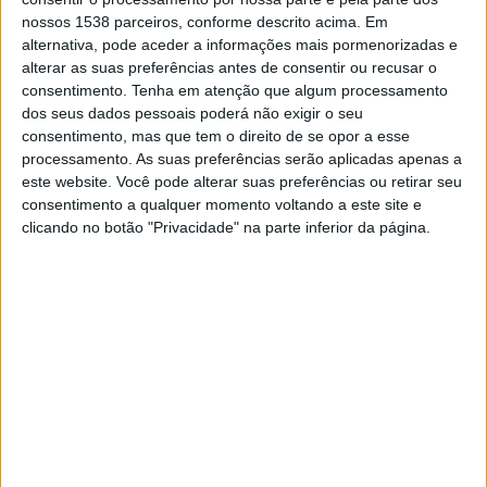
número de episódios de urgência está semelhante aos
nossos 1538 parceiros, conforme descrito acima. Em
alternativa, pode aceder a informações mais pormenorizadas e
valores pré-pandemia. “Se ontem [segunda-feira, dia 6 de
alterar as suas preferências antes de consentir ou recusar o
dezembro] tivemos, hipoteticamente, 140 episódios de
consentimento.
Tenha em atenção que algum processamento
urgência, em 2019 tínhamos 135”, revelou Casimiro Ramos,
dos seus dados pessoais poderá não exigir o seu
acrescentando que a diferença é que “agora as pessoas
consentimento, mas que tem o direito de se opor a esse
entram mesmo doentes, não são consideradas falsas
processamento. As suas preferências serão aplicadas apenas a
urgências.”
este website. Você pode alterar suas preferências ou retirar seu
consentimento a qualquer momento voltando a este site e
E muitas vezes, adiantou, há muitos casos em que um
clicando no botão "Privacidade" na parte inferior da página.
doente entra na urgência, é-lhe diagnosticada a doença que
o levou à urgência, mas são diagnosticadas outras
complicações e isso leva que os doentes que entram
estão a ficar nas enfermarias mais tempo. “As enfermarias
estão a ter os doentes duas semanas, três semanas, o que
dificulta a rotação, quando poderia ser estabilizado mais
cedo.”
Casimiro Ramos deu nota de que os problemas desta
região diferem de outras regiões do país porque, na área da