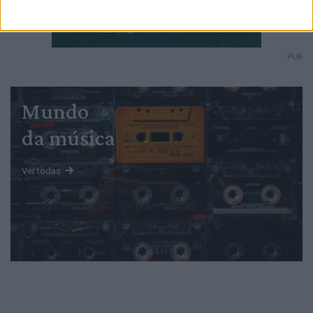
PUB
Mundo
da música
Ver todas