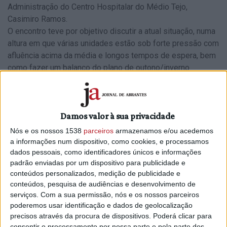
Administração do Centro Hospitalar do Médio Tejo,
Casimiro Ramos.
O encontro teve por objetivo discutir a atual situação, numa
altura em que várias unidades estão sob forte pressão com
afluência acima da média e longos tempos de espera, bem
como fazer um balanço do plano de outono/inverno
atualmente em vigor.
Recorde-se que na segunda-feira, o ministro da Saúde
rejeitou um cenário de caos nas urgências hospitalares da
Damos valor à sua privacidade
Grande Lisboa, mas reconheceu “grandes dificuldades”, por
Nós e os nossos 1538
parceiros
armazenamos e/ou acedemos
exemplo, no Hospital da Santa Maria.
a informações num dispositivo, como cookies, e processamos
dados pessoais, como identificadores únicos e informações
Casimiro Ramos esteve, entretanto, nas Jornadas Sociais
padrão enviadas por um dispositivo para publicidade e
de Abrantes, onde moderou um dos painéis, precisamente
conteúdos personalizados, medição de publicidade e
sobre saúde e segurança da população mais idosa.
conteúdos, pesquisa de audiências e desenvolvimento de
serviços.
Com a sua permissão, nós e os nossos parceiros
À margem desta reunião o administrador do Centro
poderemos usar identificação e dados de geolocalização
Hospitalar do Médio Tejo fez um ponto de situação do
precisos através da procura de dispositivos. Poderá clicar para
Centro Hospitalar do Médio Tejo, com a nota de que o
consentir o processamento por nossa parte e pela parte dos