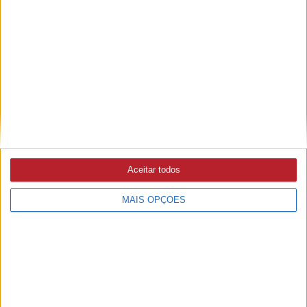
CRIMES
5/08/2026 às 19:40
PJ detém suspeito de extorsão agravada com arma de fogo
em Santarém
GOLEGÃ
5/08/2026 às 16:48
Casa Mendes Gonçalves compra marca de alimentação
saudável Diese
Aceitar todos
MAIS OPÇÕES