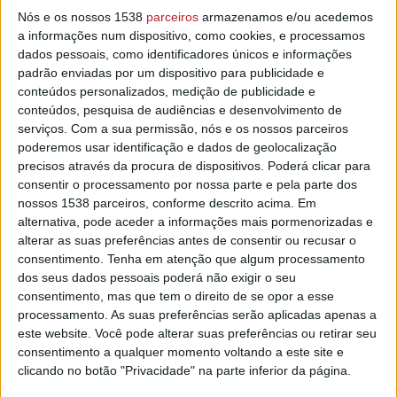
Em nota de imprensa, a autarquia liderada por Luís
Nós e os nossos 1538
parceiros
armazenamos e/ou acedemos
Albuquerque adiantou hoje que o regulamento do Cartão
a informações num dispositivo, como cookies, e processamos
Social do Bombeiro Voluntário foi aprovado na reunião da
dados pessoais, como identificadores únicos e informações
Câmara Municipal, realizada no dia 20.
padrão enviadas por um dispositivo para publicidade e
conteúdos personalizados, medição de publicidade e
A medida "pretende reconhecer e valorizar o trabalho
conteúdos, pesquisa de audiências e desenvolvimento de
desenvolvido pelos homens e mulheres que se colocam ao
serviços.
Com a sua permissão, nós e os nossos parceiros
serviço da comunidade, na defesa de bens e pessoas".
poderemos usar identificação e dados de geolocalização
precisos através da procura de dispositivos. Poderá clicar para
Segundo o Município, as normas associadas ao Cartão
consentir o processamento por nossa parte e pela parte dos
Social do Bombeiro Voluntário definem os direitos, deveres
nossos 1538 parceiros, conforme descrito acima. Em
alternativa, pode aceder a informações mais pormenorizadas e
e regalias que os elementos que integram de forma
alterar as suas preferências antes de consentir ou recusar o
voluntária as corporações de bombeiros concelhias
consentimento.
Tenha em atenção que algum processamento
poderão usufruir.
dos seus dados pessoais poderá não exigir o seu
consentimento, mas que tem o direito de se opor a esse
Serão beneficiários desta medida os bombeiros
processamento. As suas preferências serão aplicadas apenas a
voluntários do quadro ativo e do quadro de honra, além dos
este website. Você pode alterar suas preferências ou retirar seu
filhos com idade até aos 18 anos ou estudantes até aos 25
consentimento a qualquer momento voltando a este site e
anos, que estejam a cargo destes.
clicando no botão "Privacidade" na parte inferior da página.