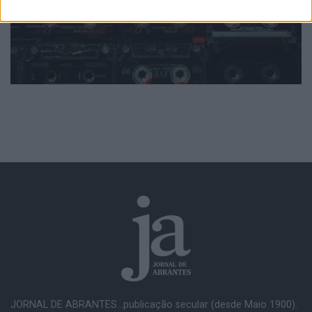
JORNAL DE ABRANTES...publicação secular (desde Maio 1900).