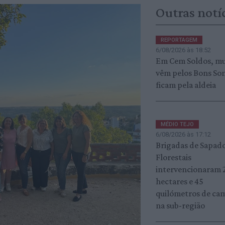
Outras notí
REPORTAGEM
6/08/2026 às 18:52
Em Cem Soldos, mu
vêm pelos Bons Son
ficam pela aldeia
MÉDIO TEJO
6/08/2026 às 17:12
Brigadas de Sapad
Florestais
intervencionaram 
hectares e 45
quilómetros de ca
na sub-região