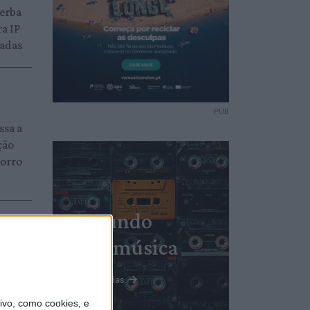
verba
a IP
radas
PUB
ssa a
ção
orro
Mundo
da música
Ver todas
vo, como cookies, e