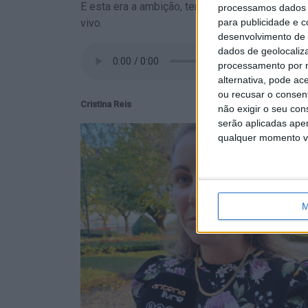
E esta era a ambição, ter um local de exposiçã
processamos dados p
para publicidade e 
vivo.
desenvolvimento de 
dados de geolocaliza
processamento por n
alternativa, pode ac
ou recusar o consen
Cristina Reis
não exigir o seu co
serão aplicadas apen
qualquer momento vol
M