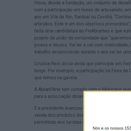
Havia, desde a fundação, um conjunto de desafi
com a participação em feiras de artesanato, e
ano em Vila de Rei, Sardoal ou Covilhã. “Conti
artesãos. Este é um dos objetivos primordiais”
feita uma candidatura ao FinAbrantes e que est
projeto de união da comunidade que “queremos q
jovens e idosos. Vai ter a ver com criatividade, a
trabalho desenvolvido durante o ano vai ter uma
Cristina Reis disse ainda que participar em Fe
longe. Por exemplo, a participação na Feira da 
que temos na gaveta.
A Abrant’Arte tem contado com o Município que
para a associação dinamizar.
E a presidente avançou com o que vai ser. Para 
venda dos produtos dos associados, mas poderá
permitindo aos turistas entrar, comprar e ver ar
Nós e os nossos 15