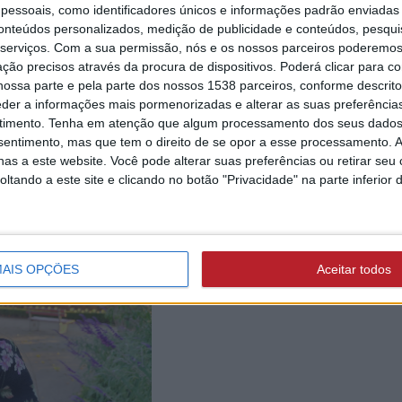
o e venda, mas também para trabalhar ao
essoais, como identificadores únicos e informações padrão enviadas 
conteúdos personalizados, medição de publicidade e conteúdos, pesqui
serviços.
Com a sua permissão, nós e os nossos parceiros poderemos 
ção precisos através da procura de dispositivos. Poderá clicar para co
ossa parte e pela parte dos nossos 1538 parceiros, conforme descrit
eder a informações mais pormenorizadas e alterar as suas preferência
timento.
Tenha em atenção que algum processamento dos seus dados
nsentimento, mas que tem o direito de se opor a esse processamento. A
as a este website. Você pode alterar suas preferências ou retirar seu
tando a este site e clicando no botão "Privacidade" na parte inferior 
AIS OPÇÕES
Aceitar todos