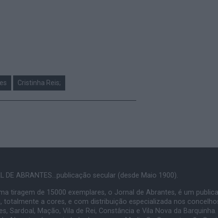
es
Cristinha Reis;
 DE ABRANTES...publicação secular (desde Maio 1900).
a tiragem de 15000 exemplares, o Jornal de Abrantes, é um public
, totalmente a cores, e com distribuição especializada nos concelho
s, Sardoal, Mação, Vila de Rei, Constância e Vila Nova da Barquinha.