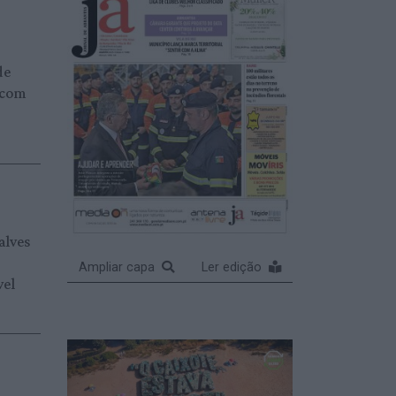
de
 com
alves
Ampliar capa
Ler edição
vel