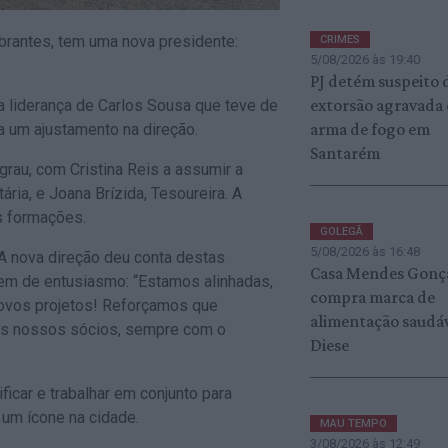
Abrantes, tem uma nova presidente:
CRIMES
5/08/2026 às 19:40
PJ detém suspeito 
extorsão agravada
ha liderança de Carlos Sousa que teve de
arma de fogo em
a um ajustamento na direção.
Santarém
rau, com Cristina Reis a assumir a
ria, e Joana Brízida, Tesoureira. A
s formações.
GOLEGÃ
5/08/2026 às 16:48
 A nova direção deu conta destas
Casa Mendes Gonç
m de entusiasmo: “Estamos alinhadas,
compra marca de
novos projetos! Reforçamos que
alimentação saudá
 os nossos sócios, sempre com o
Diese
ficar e trabalhar em conjunto para
 um ícone na cidade.
MAU TEMPO
3/08/2026 às 12:49