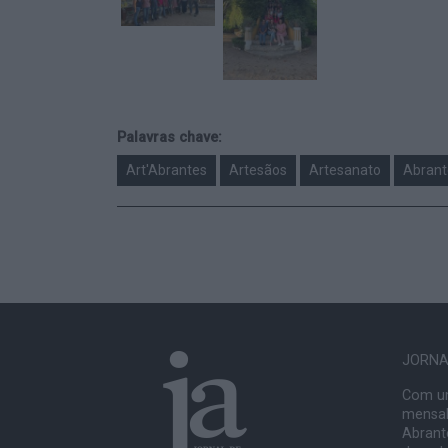
Palavras chave:
Art'Abrantes
Artesãos
Artesanato
Abrant
JORNAL
Com um
mensal
Abrante