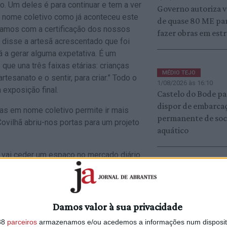
o. Um deles é para continuar e tem a ver
Governo autoriza 
m nome coletivo como já aconteceu este
de quase 80 ME par
nuamos com a certificação dos nossos
fazer obras em est
, disse a artesã acrescentado que foi
á a gerar alguma expetativa. É um
ue una três faixas etárias: crianças
MÉDIO TEJO
rtesanato e o sentir, para criar.” Todo o
1/08/2026 às 16:10
 exposição final.
Castelo do Bode pa
dispor de embarca
iras em nome coletivo permite ir mais
permanente de soc
Covilhã abriu-nos portas para um projeto
aquático
 vai ceder um espaço no mercado diário
além de sede, vai ser uma loja para
 servir para os artesãos trabalharem,
Damos valor à sua privacidade
tesãos a trabalhar ao vivo.
38
parceiros
armazenamos e/ou acedemos a informações num dispositi