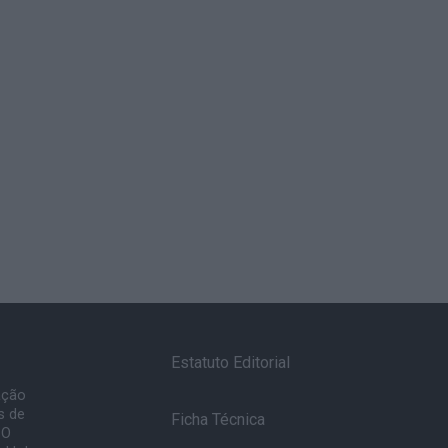
Estatuto Editorial
ação
s de
Ficha Técnica
 O