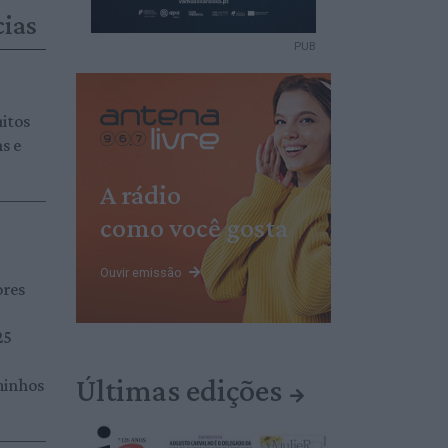
cias
PUB
itos
s e
A rádio
como você gosta
Ouvir emissão
ores
25
Últimas edições
minhos