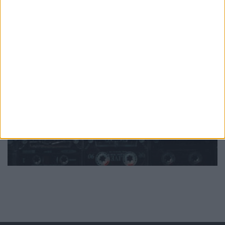
PUB
Mundo
da música
Ver todas