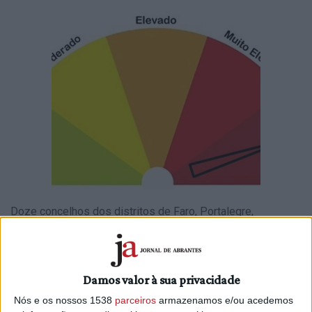
Doze concelhos dos distritos de Faro, Portalegre,
Santarém e Castelo Branco apresentam hoje risco máximo
de incêndio, segundo o Instituto Português do Mar e da
Atmosfera (IPMA).
Damos valor à sua privacidade
Em risco máximo estão os concelhos de
Chamusca
,
Nós e os nossos 1538
parceiros
armazenamos e/ou acedemos
Constância
,
Vila Nova da Barquinha
,
Tomar
,
Abrantes
,