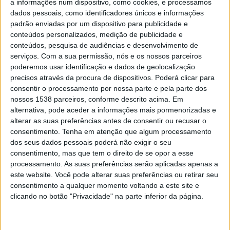
a informações num dispositivo, como cookies, e processamos
Sardoal
,
Mação
(Santarém),
Vila de Rei
(Castelo Branco),
dados pessoais, como identificadores únicos e informações
Gavião
(Portalegre), Loulé, São Brás de Alportel e Tavira
padrão enviadas por um dispositivo para publicidade e
(Faro).
conteúdos personalizados, medição de publicidade e
conteúdos, pesquisa de audiências e desenvolvimento de
O IPMA colocou também quase todos os concelhos de
serviços.
Com a sua permissão, nós e os nossos parceiros
Portugal continental, exceto no distrito de Viana do Castelo
poderemos usar identificação e dados de geolocalização
e alguns em Braga, Porto e Vila Real, em risco muito
precisos através da procura de dispositivos. Poderá clicar para
consentir o processamento por nossa parte e pela parte dos
elevado e elevado.
nossos 1538 parceiros, conforme descrito acima. Em
alternativa, pode aceder a informações mais pormenorizadas e
O risco de incêndio vai manter-se elevado em algumas
alterar as suas preferências antes de consentir ou recusar o
regiões do continente pelo menos até segunda-feira.
consentimento.
Tenha em atenção que algum processamento
dos seus dados pessoais poderá não exigir o seu
Este risco, determinado pelo IPMA, tem cinco níveis, que
consentimento, mas que tem o direito de se opor a esse
vão de reduzido a máximo.
processamento. As suas preferências serão aplicadas apenas a
este website. Você pode alterar suas preferências ou retirar seu
Os cálculos são obtidos a partir da temperatura do ar,
consentimento a qualquer momento voltando a este site e
humidade relativa, velocidade do vento e quantidade de
clicando no botão "Privacidade" na parte inferior da página.
precipitação nas últimas 24 horas.
O IPMA prevê para hoje no continente céu pouco nublado