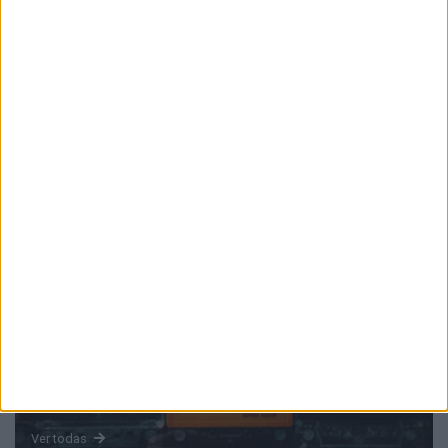
PUB
Mundo
da música
Ver todas