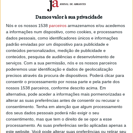
distritos em perigo máximo
6/07/2022 às 11:00
Damos valor à sua privacidade
Nós e os nossos 1538
parceiros
armazenamos e/ou acedemos
a informações num dispositivo, como cookies, e processamos
dados pessoais, como identificadores únicos e informações
padrão enviadas por um dispositivo para publicidade e
conteúdos personalizados, medição de publicidade e
Oito concelhos de Faro, Portalegre e
conteúdos, pesquisa de audiências e desenvolvimento de
Santarém em perigo máximo
serviços.
Com a sua permissão, nós e os nossos parceiros
7/06/2022 às 09:12
poderemos usar identificação e dados de geolocalização
precisos através da procura de dispositivos. Poderá clicar para
consentir o processamento por nossa parte e pela parte dos
nossos 1538 parceiros, conforme descrito acima. Em
alternativa, pode aceder a informações mais pormenorizadas e
alterar as suas preferências antes de consentir ou recusar o
consentimento.
Tenha em atenção que algum processamento
Vinte e nove concelhos de cinco
dos seus dados pessoais poderá não exigir o seu
distritos em risco máximo
consentimento, mas que tem o direito de se opor a esse
27/05/2022 às 08:50
processamento. As suas preferências serão aplicadas apenas a
este website. Você pode alterar suas preferências ou retirar seu