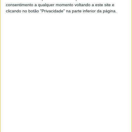
consentimento a qualquer momento voltando a este site e
clicando no botão "Privacidade" na parte inferior da página.
Doze concelhos de quatro distritos
em risco máximo
26/05/2022 às 09:39
Nove concelhos de Faro, Portalegre e
Santarém em risco máximo de
incêndio
24/05/2022 às 08:09