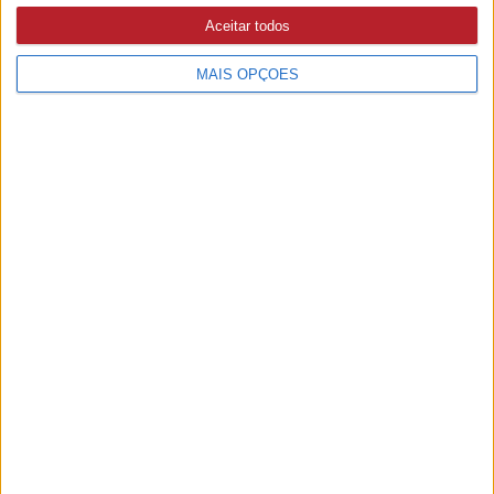
Aceitar todos
MAIS OPÇÕES
Incêndios: Mação e Gavião em risco
máximo
28/06/2021 às 08:31