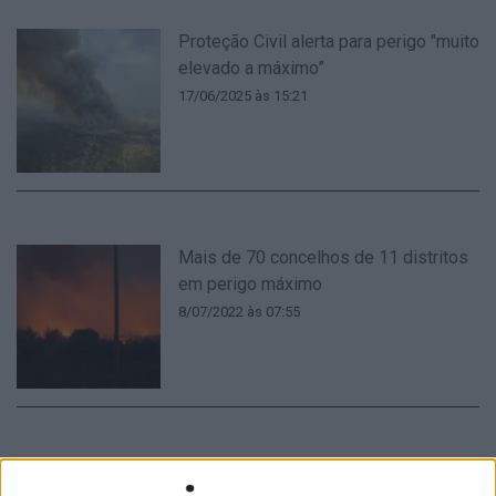
Proteção Civil alerta para perigo "muito
elevado a máximo”
17/06/2025 às 15:21
Mais de 70 concelhos de 11 distritos
em perigo máximo
8/07/2022 às 07:55
Mais de 20 concelhos de sete