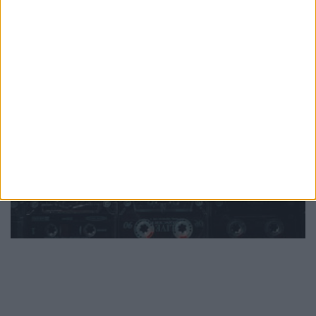
PUB
Mundo
da música
Ver todas