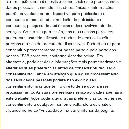
a informações num dispositivo, como cookies, e processamos
deputado da CDU”, afirmou Bernardino Soares no encontro
dados pessoais, como identificadores únicos e informações
nacional do PCP sobre eleições, em Lisboa.
padrão enviadas por um dispositivo para publicidade e
conteúdos personalizados, medição de publicidade e
É um deputado, disse, que “tanta falta faz a Santarém” no
conteúdos, pesquisa de audiências e desenvolvimento de
distrito e, “como no resto do país”, a coligação não vai “para
serviços.
Com a sua permissão, nós e os nossos parceiros
marcar presença”, mas sim “para ganhar”.
poderemos usar identificação e dados de geolocalização
precisos através da procura de dispositivos. Poderá clicar para
Num apelo direto ao voto, o antigo presidente da câmara de
consentir o processamento por nossa parte e pela parte dos
Loures afirmou que para “votar na CDU não é preciso
nossos 1538 parceiros, conforme descrito acima. Em
concordar em tudo” com partido, vincando: porque somos
alternativa, pode aceder a informações mais pormenorizadas e
alterar as suas preferências antes de consentir ou recusar o
de confiança”.
consentimento.
Tenha em atenção que algum processamento
dos seus dados pessoais poderá não exigir o seu
O voto na CDU é também para “condenar a política de
consentimento, mas que tem o direito de se opor a esse
direita” e conquistar “melhores salários, mais saúde, mais
processamento. As suas preferências serão aplicadas apenas a
desenvolvimento”, acrscentou.
este website. Você pode alterar suas preferências ou retirar seu
consentimento a qualquer momento voltando a este site e
Nas eleições de 2022, a CDU não elegeu António Filipe,
clicando no botão "Privacidade" na parte inferior da página.
que será número dois na lista de Lisboa nas legislativas de
março.