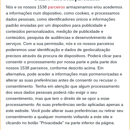
Socialistas – Igualdade e Direitos (MS-ID). A eleição
Nós e os nossos 1538
parceiros
armazenamos e/ou acedemos
decorreu no âmbito do processo preparatório do XXI
a informações num dispositivo, como cookies, e processamos
Congresso da Federação Distrital de Santarém.
dados pessoais, como identificadores únicos e informações
padrão enviadas por um dispositivo para publicidade e
Em comunicado, a Comissão Organizadora do Congresso
conteúdos personalizados, medição de publicidade e
congratulou-se com a eleição dos novos responsáveis
conteúdos, pesquisa de audiências e desenvolvimento de
políticos, bem como dos 121 delegados que irão participar
serviços.
Com a sua permissão, nós e os nossos parceiros
no congresso federativo.
poderemos usar identificação e dados de geolocalização
precisos através da procura de dispositivos. Poderá clicar para
O XXI Congresso da Federação Distrital de Santarém está
consentir o processamento por nossa parte e pela parte dos
marcado para o próximo dia 4 de julho, em Coruche. Na
nossos 1538 parceiros, conforme descrito acima. Em
ocasião será discutida e votada a moção estratégica
alternativa, pode aceder a informações mais pormenorizadas e
“Escutar para Transformar | Uma Região com Futuro”,
alterar as suas preferências antes de consentir ou recusar o
consentimento.
Tenha em atenção que algum processamento
apresentada por Hugo Costa. Os congressistas irão ainda
dos seus dados pessoais poderá não exigir o seu
eleger a Comissão Política da Federação, a Comissão
consentimento, mas que tem o direito de se opor a esse
Federativa de Jurisdição e a Comissão Federativa de
processamento. As suas preferências serão aplicadas apenas a
Fiscalização Económica e Financeira.
este website. Você pode alterar suas preferências ou retirar seu
consentimento a qualquer momento voltando a este site e
No que respeita às Mulheres Socialistas – Igualdade e
clicando no botão "Privacidade" na parte inferior da página.
Direitos, foi igualmente eleita a Comissão Política distrital