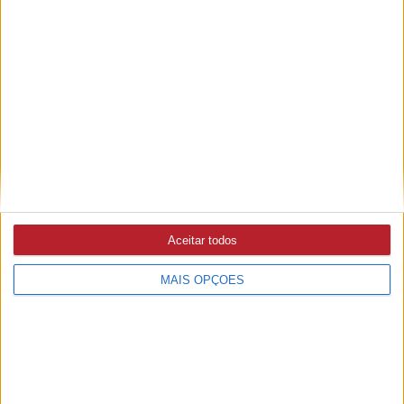
ABRANTES
18/06/2026 às 09:04
João Gomes recandidata-se à liderança da concelhia do PS
ABRANTES
8/06/2026 às 16:27
Vereadores do PSD iniciaram Volta às Freguesias «para
ouvir populações e acompanhar os problemas do
concelho»
Aceitar todos
MAIS OPÇÕES