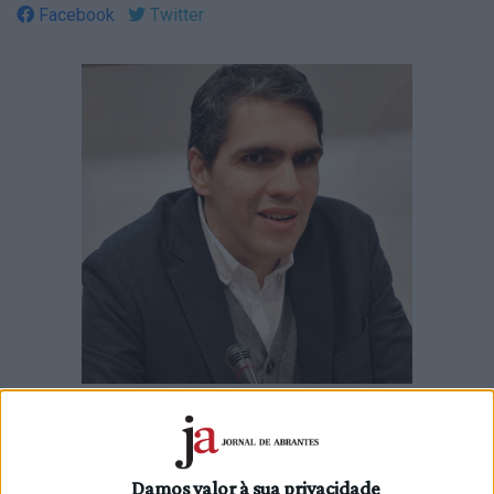
Facebook
Twitter
Hugo Costa foi eleito presidente da Federação Distrital de
Santarém do Partido Socialista, enquanto Vera Simões
assumirá a presidência da estrutura distrital das Mulheres
Damos valor à sua privacidade