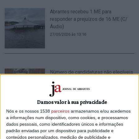
Abrantes recebeu 1 ME para
responder a prejuízos de 16 ME (C/
Áudio)
27/05/2026 às 13:16
Número de candidaturas não elegíveis
para reconstrução de habitações «é
muito elevado»
7/05/2026 às 17:12
Damos valor à sua privacidade
Nós e os nossos 1538
parceiros
armazenamos e/ou acedemos
a informações num dispositivo, como cookies, e processamos
dados pessoais, como identificadores únicos e informações
padrão enviadas por um dispositivo para publicidade e
Câmara de Tomar alerta para
conteúdos personalizados, medição de publicidade e