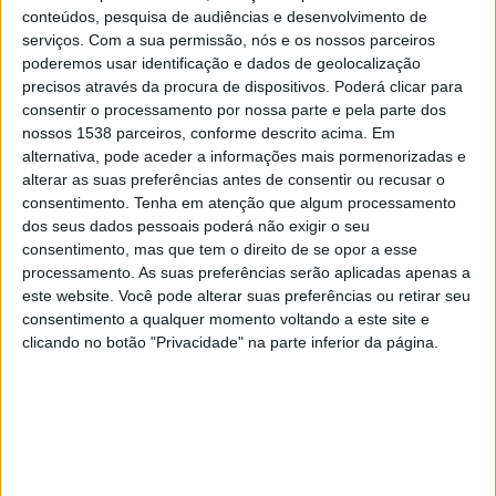
necessidade de reforço da resposta a
conteúdos, pesquisa de audiências e desenvolvimento de
fenómenos extremos
serviços.
Com a sua permissão, nós e os nossos parceiros
28/03/2026 às 10:14
poderemos usar identificação e dados de geolocalização
precisos através da procura de dispositivos. Poderá clicar para
consentir o processamento por nossa parte e pela parte dos
nossos 1538 parceiros, conforme descrito acima. Em
alternativa, pode aceder a informações mais pormenorizadas e
alterar as suas preferências antes de consentir ou recusar o
Médio Tejo com prejuízos no valor de
consentimento.
Tenha em atenção que algum processamento
185 ME. 100 ME são em
dos seus dados pessoais poderá não exigir o seu
infraestruturas públicas (c/áudio)
consentimento, mas que tem o direito de se opor a esse
processamento. As suas preferências serão aplicadas apenas a
5/03/2026 às 20:52
este website. Você pode alterar suas preferências ou retirar seu
consentimento a qualquer momento voltando a este site e
clicando no botão "Privacidade" na parte inferior da página.
Câmara estima em 2ME os prejuízos
em estruturas municipais devido ao
mau tempo
20/02/2026 às 10:33