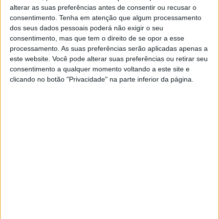
alterar as suas preferências antes de consentir ou recusar o
consentimento.
Tenha em atenção que algum processamento
dos seus dados pessoais poderá não exigir o seu
consentimento, mas que tem o direito de se opor a esse
processamento. As suas preferências serão aplicadas apenas a
Rota dos Templários reúne
este website. Você pode alterar suas preferências ou retirar seu
especialistas para reforçar
consentimento a qualquer momento voltando a este site e
clicando no botão "Privacidade" na parte inferior da página.
cooperação nacional
25/11/2025 às 11:45
Legado sobre os templários e Ordem
de Cristo em colóquio
21/11/2025 às 09:03