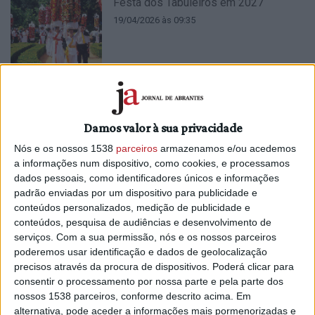
Festa dos Tabuleiros em 2027
19/04/2026 às 09:35
População de Tomar decide no dia 18
Damos valor à sua privacidade
se quer Festa dos Tabuleiros em 2027
Nós e os nossos 1538
parceiros
armazenamos e/ou acedemos
9/04/2026 às 15:24
a informações num dispositivo, como cookies, e processamos
dados pessoais, como identificadores únicos e informações
padrão enviadas por um dispositivo para publicidade e
conteúdos personalizados, medição de publicidade e
conteúdos, pesquisa de audiências e desenvolvimento de
serviços.
Com a sua permissão, nós e os nossos parceiros
poderemos usar identificação e dados de geolocalização
I Encontro da Rota dos Templários
precisos através da procura de dispositivos. Poderá clicar para
Portugal promove a cooperação entre
consentir o processamento por nossa parte e pela parte dos
territórios
nossos 1538 parceiros, conforme descrito acima. Em
alternativa, pode aceder a informações mais pormenorizadas e
2/12/2025 às 12:03