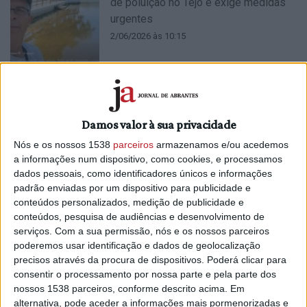
de poluição no Tejo e exige medidas
urgentes
2/06/2026 às 10:15
proTEJO avança para tribunais
Damos valor à sua privacidade
europeus na defesa do rio
Nós e os nossos 1538
parceiros
armazenamos e/ou acedemos
5/05/2026 às 09:11
a informações num dispositivo, como cookies, e processamos
dados pessoais, como identificadores únicos e informações
padrão enviadas por um dispositivo para publicidade e
conteúdos personalizados, medição de publicidade e
conteúdos, pesquisa de audiências e desenvolvimento de
serviços.
Com a sua permissão, nós e os nossos parceiros
poderemos usar identificação e dados de geolocalização
proTEJO contra encerramento
precisos através da procura de dispositivos. Poderá clicar para
"inaceitável" de queixa contra a
consentir o processamento por nossa parte e pela parte dos
Comissão Europeia
nossos 1538 parceiros, conforme descrito acima. Em
alternativa, pode aceder a informações mais pormenorizadas e
31/03/2026 às 15:38