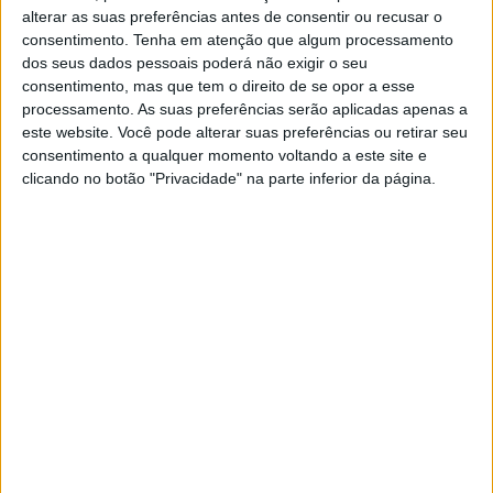
alterar as suas preferências antes de consentir ou recusar o
consentimento.
Tenha em atenção que algum processamento
dos seus dados pessoais poderá não exigir o seu
consentimento, mas que tem o direito de se opor a esse
processamento. As suas preferências serão aplicadas apenas a
Barragens dividem especialistas em
este website. Você pode alterar suas preferências ou retirar seu
debate sobre cheias e gestão da água
consentimento a qualquer momento voltando a este site e
clicando no botão "Privacidade" na parte inferior da página.
19/03/2026 às 17:26
proTEJO recorre à Provedora Europeia
para reivindicar caudais ecológicos no
Tejo
18/03/2026 às 09:42