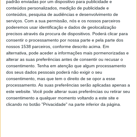
padrão enviadas por um dispositivo para publicidade e
consultas de Telemedicina
conteúdos personalizados, medição de publicidade e
11/03/2025 às 08:27
conteúdos, pesquisa de audiências e desenvolvimento de
serviços.
Com a sua permissão, nós e os nossos parceiros
poderemos usar identificação e dados de geolocalização
precisos através da procura de dispositivos. Poderá clicar para
consentir o processamento por nossa parte e pela parte dos
nossos 1538 parceiros, conforme descrito acima. Em
alternativa, pode aceder a informações mais pormenorizadas e
Telemedicina tem projeto-piloto em
alterar as suas preferências antes de consentir ou recusar o
Tomar e vai ser alargado a Mação (c/
consentimento.
Tenha em atenção que algum processamento
áudio)
dos seus dados pessoais poderá não exigir o seu
consentimento, mas que tem o direito de se opor a esse
11/12/2024 às 16:12
processamento. As suas preferências serão aplicadas apenas a
este website. Você pode alterar suas preferências ou retirar seu
consentimento a qualquer momento voltando a este site e
clicando no botão "Privacidade" na parte inferior da página.
Prémio Nobel da Fisiologia ou
Medicina 2024
12/10/2024 às 15:57