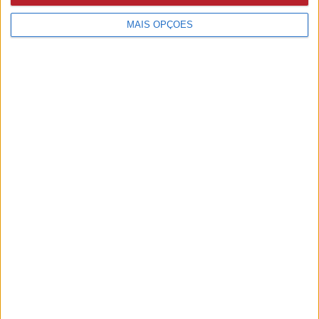
MAIS OPÇÕES
PUB
A rádio
como você gosta
Ouvir emissão
Últimas edições