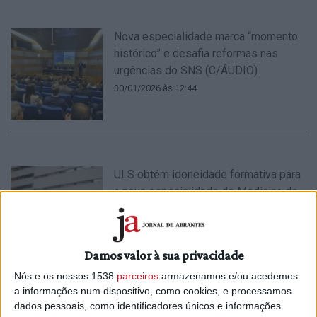
Nova especialidade marca “momento
histórico” e desafia reformas nas
urgências do SNS (C/ÁUDIO)
30/01/2026 às 12:44
ULS obtém idoneidade formativa para
a nova especialidade de Medicina de
Emergência
12/12/2025 às 17:56
Damos valor à sua privacidade
Nós e os nossos 1538
parceiros
armazenamos e/ou acedemos
a informações num dispositivo, como cookies, e processamos
dados pessoais, como identificadores únicos e informações
Posto médico de Alcaravela com