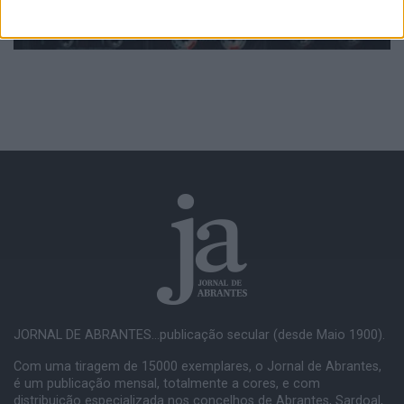
JORNAL DE ABRANTES...publicação secular (desde Maio 1900).
Com uma tiragem de 15000 exemplares, o Jornal de Abrantes,
é um publicação mensal, totalmente a cores, e com
distribuição especializada nos concelhos de Abrantes, Sardoal,