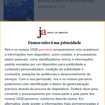
revisão da diretiva-quadro da água
22/03/2026 às 11:45
Associação ambientalista Quercus
Damos valor à sua privacidade
oferceu 1,7 milhões de árvores em 15
Nós e os nossos 1538
parceiros
armazenamos e/ou acedemos
anos
a informações num dispositivo, como cookies, e processamos
21/03/2026 às 10:01
dados pessoais, como identificadores únicos e informações
padrão enviadas por um dispositivo para publicidade e
conteúdos personalizados, medição de publicidade e
conteúdos, pesquisa de audiências e desenvolvimento de
serviços.
Com a sua permissão, nós e os nossos parceiros
poderemos usar identificação e dados de geolocalização
Utentes do CRIA visitam Antena Livre
precisos através da procura de dispositivos. Poderá clicar para
no Dia Mundial da Rádio (c/áudio)
consentir o processamento por nossa parte e pela parte dos
13/02/2026 às 15:44
nossos 1538 parceiros, conforme descrito acima. Em
alternativa, pode aceder a informações mais pormenorizadas e