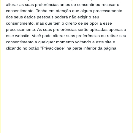
alterar as suas preferências antes de consentir ou recusar o
consentimento.
Tenha em atenção que algum processamento
dos seus dados pessoais poderá não exigir o seu
consentimento, mas que tem o direito de se opor a esse
processamento. As suas preferências serão aplicadas apenas a
Centro de Portugal celebra o Dia
este website. Você pode alterar suas preferências ou retirar seu
Mundial da Oliveira com dezenas de
consentimento a qualquer momento voltando a este site e
clicando no botão "Privacidade" na parte inferior da página.
atividades na região
23/11/2025 às 10:35
Produção de energia duplicou em 30
anos, mas representa apenas um terço
do consumo
5/06/2025 às 10:02