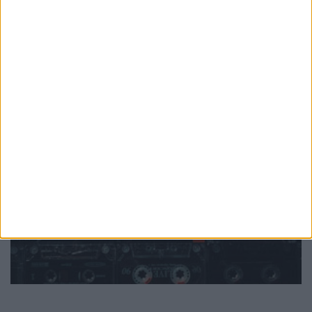
PUB
Mundo
da música
Ver todas