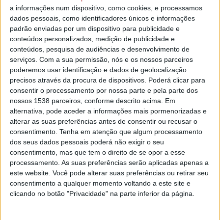
a informações num dispositivo, como cookies, e processamos
Em comunicado para assinalar o Dia Mundial do Ambiente,
dados pessoais, como identificadores únicos e informações
que hoje se celebra, a GNR lembra que no ano passado
padrão enviadas por um dispositivo para publicidade e
foram elaborados 6.798 processos-crime e levantados
conteúdos personalizados, medição de publicidade e
conteúdos, pesquisa de audiências e desenvolvimento de
20.535 autos de contraordenação em matéria ambiental.
serviços.
Com a sua permissão, nós e os nossos parceiros
Neste âmbito, a Linha SOS Ambiente e Território recebeu,
poderemos usar identificação e dados de geolocalização
precisos através da procura de dispositivos. Poderá clicar para
durante o ano de 2025, um total de 15.546 denúncias.
consentir o processamento por nossa parte e pela parte dos
Criada em 2002, a Linha SOS Ambiente e Território é um
nossos 1538 parceiros, conforme descrito acima. Em
alternativa, pode aceder a informações mais pormenorizadas e
canal oficial para denúncias ambientais em Portugal e
alterar as suas preferências antes de consentir ou recusar o
funciona 24 horas por dia, podendo ser contactada através
consentimento.
Tenha em atenção que algum processamento
do número de telefone 808 200 520, do endereço de
dos seus dados pessoais poderá não exigir o seu
correio eletrónico sepna@gnr.pt ou do endereço eletrónico
consentimento, mas que tem o direito de se opor a esse
https://www.gnr.pt/ambiente.aspx.
processamento. As suas preferências serão aplicadas apenas a
este website. Você pode alterar suas preferências ou retirar seu
Paralelamente, a GNR desenvolveu 6.196 ações de
consentimento a qualquer momento voltando a este site e
sensibilização e informação ambiental, que contaram com a
clicando no botão "Privacidade" na parte inferior da página.
participação de 112.974 pessoas.