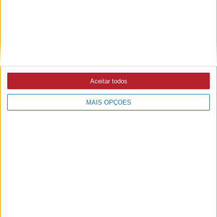
6/08/2026 às 16:04
Dia Internacional da Juventude celebrado com transporte
gratuito para Fernandaires
Aceitar todos
MAIS OPÇÕES
PUB