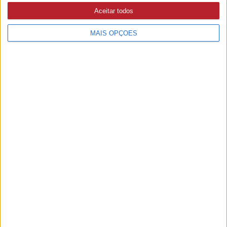
Aceitar todos
MAIS OPÇÕES
PUB
Mundo
da música
Ver todas