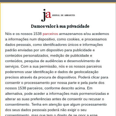
Comissão Executiva já prepara
Centenário da Associação Humanitária
Damos valor à sua privacidade
dos Bombeiros (C/ ÁUDIO E FOTOS)
Nós e os nossos 1538
parceiros
armazenamos e/ou acedemos
1/05/2022 às 18:29
a informações num dispositivo, como cookies, e processamos
dados pessoais, como identificadores únicos e informações
padrão enviadas por um dispositivo para publicidade e
conteúdos personalizados, medição de publicidade e
conteúdos, pesquisa de audiências e desenvolvimento de
serviços.
Com a sua permissão, nós e os nossos parceiros
poderemos usar identificação e dados de geolocalização
precisos através da procura de dispositivos. Poderá clicar para
consentir o processamento por nossa parte e pela parte dos
nossos 1538 parceiros, conforme descrito acima. Em
alternativa, pode aceder a informações mais pormenorizadas e
alterar as suas preferências antes de consentir ou recusar o
consentimento.
Tenha em atenção que algum processamento
dos seus dados pessoais poderá não exigir o seu
consentimento, mas que tem o direito de se opor a esse