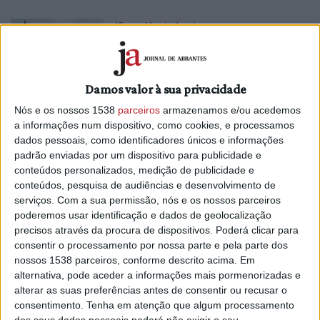
‘Casa Xavier’ vai a concurso para
infraestrutura turística
12/07/2024 às 10:11
Damos valor à sua privacidade
Nós e os nossos 1538
parceiros
armazenamos e/ou acedemos
a informações num dispositivo, como cookies, e processamos
dados pessoais, como identificadores únicos e informações
padrão enviadas por um dispositivo para publicidade e
Casa Xavier regressa à posse do
conteúdos personalizados, medição de publicidade e
Município
conteúdos, pesquisa de audiências e desenvolvimento de
serviços.
Com a sua permissão, nós e os nossos parceiros
10/03/2023 às 15:40
poderemos usar identificação e dados de geolocalização
precisos através da procura de dispositivos. Poderá clicar para
consentir o processamento por nossa parte e pela parte dos
nossos 1538 parceiros, conforme descrito acima. Em
alternativa, pode aceder a informações mais pormenorizadas e
alterar as suas preferências antes de consentir ou recusar o
consentimento.
Tenha em atenção que algum processamento
dos seus dados pessoais poderá não exigir o seu