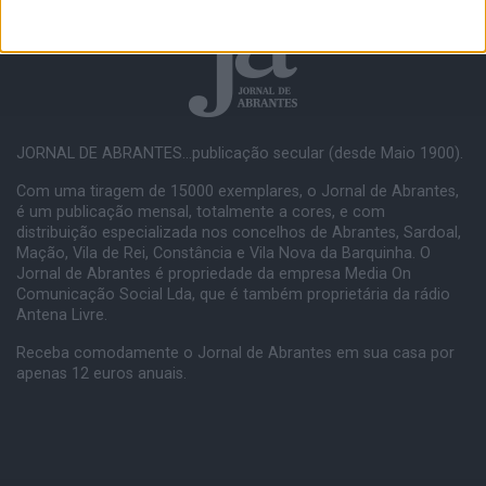
JORNAL DE ABRANTES...publicação secular (desde Maio 1900).
Com uma tiragem de 15000 exemplares, o Jornal de Abrantes,
é um publicação mensal, totalmente a cores, e com
distribuição especializada nos concelhos de Abrantes, Sardoal,
Mação, Vila de Rei, Constância e Vila Nova da Barquinha. O
Jornal de Abrantes é propriedade da empresa Media On
Comunicação Social Lda, que é também proprietária da rádio
Antena Livre.
Receba comodamente o Jornal de Abrantes em sua casa por
apenas 12 euros anuais.