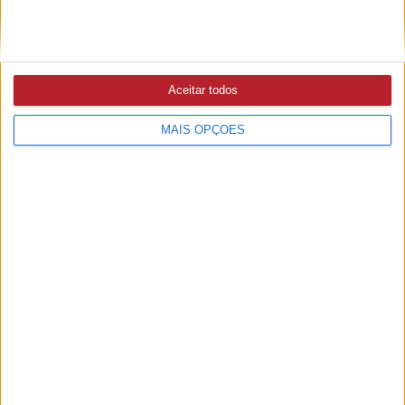
Ampliar capa
Ler edição
Aceitar todos
MAIS OPÇÕES
PUB