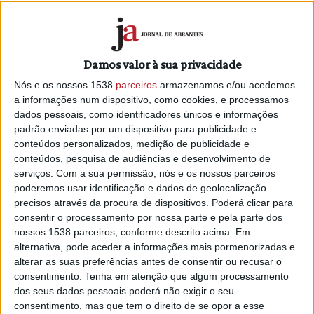
“Estamos atentos aos desafios do setor automóvel e
temos estado no terreno, junto das empresas, para
perceber o ponto de situação da indústria”, afirmou à Lusa o
Damos valor à sua privacidade
ministro Pedro Reis, que visitou as instalações da MFTE,
Nós e os nossos 1538
parceiros
armazenamos e/ou acedemos
fábrica que exporta 90% da produção de camiões Canter a
a informações num dispositivo, como cookies, e processamos
diesel e elétricos para toda a Europa e para alguns países
dados pessoais, como identificadores únicos e informações
não comunitários.
padrão enviadas por um dispositivo para publicidade e
conteúdos personalizados, medição de publicidade e
Na visita guiada à fábrica, onde se inteirou da forma de
conteúdos, pesquisa de audiências e desenvolvimento de
produção, da capacidade dos motores, das baterias
serviços.
Com a sua permissão, nós e os nossos parceiros
elétricas e testou um dos modelos Canter, o ministro
poderemos usar identificação e dados de geolocalização
reuniu-se depois à porta fechada com o presidente
precisos através da procura de dispositivos. Poderá clicar para
executivo da MFTE, o alemão Arne Barden, que assumiu o
consentir o processamento por nossa parte e pela parte dos
nossos 1538 parceiros, conforme descrito acima. Em
cargo em janeiro de 2022, tendo depois indicado andar a
alternativa, pode aceder a informações mais pormenorizadas e
“auscultar” as empresas no país.
alterar as suas preferências antes de consentir ou recusar o
consentimento.
Tenha em atenção que algum processamento
“Temos estado por todo o país a auscultar as nossas
dos seus dados pessoais poderá não exigir o seu
empresas, em vários setores e segmentos, para ir medindo
consentimento, mas que tem o direito de se opor a esse
de perto o pulso da atividade. Tivemos um bom resultado