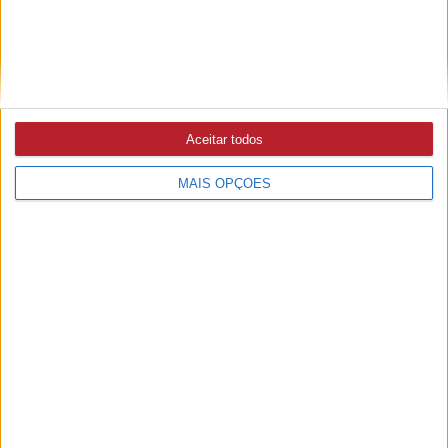
áudio e vídeo)
VILA DE REI
23/07/2026 às 12:19
Sessão de Esclarecimento vai apresentar oportunidades
Aceitar todos
de financiamento para empresas
MAIS OPÇÕES
ABRANTES
23/07/2026 às 09:55
Câmara aprova loteamento na Avenida Aquapolis com 66
novos fogos habitacionais (c/áudio)
ABRANTES
22/07/2026 às 10:43
PSD questiona evolução do Data Center e Câmara garante