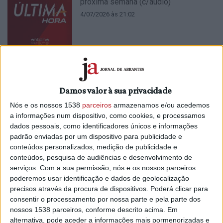
próxima semana (c/áudio)
4/07/2026 às 21:02
Espanha disponibiliza hoje um dos
Damos valor à sua privacidade
dois Canadair pedidos por Portugal
Nós e os nossos 1538
parceiros
armazenamos e/ou acedemos
3/07/2026 às 19:17
a informações num dispositivo, como cookies, e processamos
dados pessoais, como identificadores únicos e informações
padrão enviadas por um dispositivo para publicidade e
conteúdos personalizados, medição de publicidade e
conteúdos, pesquisa de audiências e desenvolvimento de
serviços.
Com a sua permissão, nós e os nossos parceiros
poderemos usar identificação e dados de geolocalização
Governo declara situação de alerta e
precisos através da procura de dispositivos. Poderá clicar para
proíbe várias atividades agrícolas (c/
consentir o processamento por nossa parte e pela parte dos
áudio)
nossos 1538 parceiros, conforme descrito acima. Em
alternativa, pode aceder a informações mais pormenorizadas e
2/07/2026 às 12:48