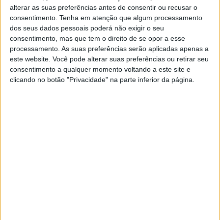
alterar as suas preferências antes de consentir ou recusar o
consentimento.
Tenha em atenção que algum processamento
dos seus dados pessoais poderá não exigir o seu
consentimento, mas que tem o direito de se opor a esse
processamento. As suas preferências serão aplicadas apenas a
Dispositivo de combate reforçado
este website. Você pode alterar suas preferências ou retirar seu
quando área ardida é já o dobro face a
consentimento a qualquer momento voltando a este site e
clicando no botão "Privacidade" na parte inferior da página.
2025
1/07/2026 às 10:07
Sociedade de Instrução Musical
Rossiense distinguida com Estatuto
de Utilidade Pública
20/06/2026 às 11:03