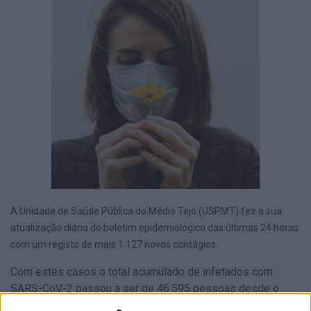
A Unidade de Saúde Pública do Médio Tejo (USPMT) fez a sua
atualização diária do boletim epidemiológico das últimas 24 horas
com um registo de mais 1.127 novos contágios.
Com estes casos o total acumulado de infetados com
SARS-CoV-2 passou a ser de 46.595 pessoas desde o
início da pandemia, com 34.487 recuperados e 446 óbitos.