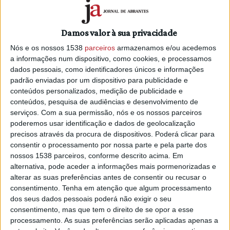
Os 1.127 contágios reportados esta quarta-feira, dia 2 de
fevereiro, estão localizados em Abrantes (118), Alcanena
Damos valor à sua privacidade
(70), Constância (25), Entroncamento (118), Ferreira do
Nós e os nossos 1538
parceiros
armazenamos e/ou acedemos
Zêzere (30), Mação (16), Ourém (282), Sardoal (14), Tomar
a informações num dispositivo, como cookies, e processamos
(173), Torres Novas (233) e Vila Nova da Barquinha (48).
dados pessoais, como identificadores únicos e informações
padrão enviadas por um dispositivo para publicidade e
conteúdos personalizados, medição de publicidade e
conteúdos, pesquisa de audiências e desenvolvimento de
serviços.
Com a sua permissão, nós e os nossos parceiros
poderemos usar identificação e dados de geolocalização
precisos através da procura de dispositivos. Poderá clicar para
consentir o processamento por nossa parte e pela parte dos
nossos 1538 parceiros, conforme descrito acima. Em
O número de casos ativos no território dos 11 concelhos da
alternativa, pode aceder a informações mais pormenorizadas e
saúde do Médio Tejo foi atualizado para 11.932. Estes
alterar as suas preferências antes de consentir ou recusar o
casos estão localizados em Abrantes (1.710), Alcanena
consentimento.
Tenha em atenção que algum processamento
dos seus dados pessoais poderá não exigir o seu
(529), Constância (221), Entroncamento (1.046), Ferreira do
consentimento, mas que tem o direito de se opor a esse
Zêzere (326), Mação (254), Ourém (3.222), Sardoal (154),
processamento. As suas preferências serão aplicadas apenas a
Tomar (2.003), Torres Novas (1.777) e Vila Nova da