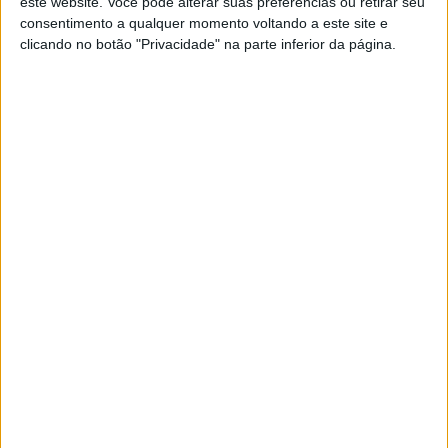
este website. Você pode alterar suas preferências ou retirar seu
Barquinha (339).
consentimento a qualquer momento voltando a este site e
clicando no botão "Privacidade" na parte inferior da página.
Portugal registou 54.693 novas infeções com o coronavírus
SARS-CoV-2 nas últimas 24 horas e mais 56 mortes
associadas à covid-19, indica a Direção-Geral da Saúde
(DGS).
Segundo o boletim epidemiológico diário, hoje estão
internadas 2.442 pessoas, mais cinco do que na terça-feira,
149 das quais em unidades de cuidados intensivos, menos
seis, sendo que nem todos os internamentos se devem à
covid-19, podendo ser motivados por outras patologias.