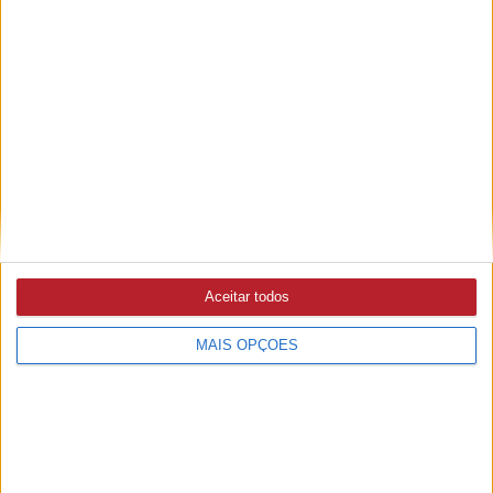
Aceitar todos
MAIS OPÇÕES
Outras notícias
CHAMUSCA
21/09/2022 às 15:48
Centro de vacinação reabriu no pavilhão dos Bombeiros