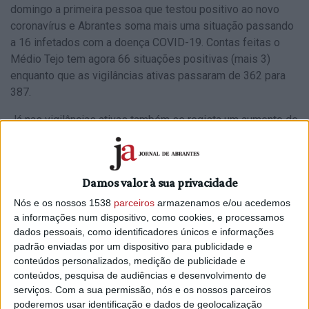
domingo a
primeira
pessoa que testou positivo ao novo
coronavírus e
Abrantes
soma mais
uma
situação passando
a 16 infetados com a doença COVID-19. Contas feitas o
Médio Tejo tem agora 66 situações positivas (mais 3)
enquanto que as vigilâncias ativas passaram de
362 para
387
.
Já nas vigilâncias ativas também se regista um aumento de
25 pessoas que devem ficar em isolamento profilático:
Abrantes (77), Alcanena (27), Constância (0), Entroncamento
(23), Ferreira do Zêzere (14), Mação (3), Ourém (47),
Damos valor à sua privacidade
Sardoal (5), Tomar (72), Torres Novas (95) e Vila Nova da
Barquinha (24).
Nós e os nossos 1538
parceiros
armazenamos e/ou acedemos
a informações num dispositivo, como cookies, e processamos
E estes são os gráficos da pandemia na região num
dados pessoais, como identificadores únicos e informações
trabalho de António Onofre para a Antena Livre.
padrão enviadas por um dispositivo para publicidade e
conteúdos personalizados, medição de publicidade e
conteúdos, pesquisa de audiências e desenvolvimento de
serviços.
Com a sua permissão, nós e os nossos parceiros
ABRANTES
poderemos usar identificação e dados de geolocalização