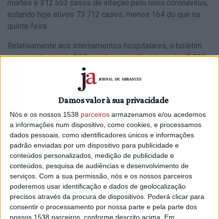
mortes e 312.553 casos de infeção pelo novo coronavírus,
estando hoje ativos 73.712 casos, menos 164 do que na
quinta-feira.
Relativamente aos internamentos hospitalares, o boletim
epidemiológico da DGS revela que estão internadas 3.295
doentes, menos 35 do que no dia anterior, dos quais 526
em cuidados intensivos, mais um face a quinta-feira.
Damos valor à sua privacidade
Os dados da situação epidemiológica em Portugal indicam
que o número de novos casos hoje registados (4.935) é o
Nós e os nossos 1538
parceiros
armazenamos e/ou acedemos
mais elevado desde 27 de novembro, dia em que foram
a informações num dispositivo, como cookies, e processamos
dados pessoais, como identificadores únicos e informações
notificadas 5.444 novas infeções por SARS-CoV-2, que
padrão enviadas por um dispositivo para publicidade e
provoca a doença covid-19-
conteúdos personalizados, medição de publicidade e
conteúdos, pesquisa de audiências e desenvolvimento de
As autoridades de saúde têm em vigilância 77.643
serviços.
Com a sua permissão, nós e os nossos parceiros
contactos, menos 345 relativamente a quinta-feira, referem
poderemos usar identificação e dados de geolocalização
os dados, que apontam para mais 5.020 doentes
precisos através da procura de dispositivos. Poderá clicar para
recuperados, um número que ultrapassa hoje os novos
consentir o processamento por nossa parte e pela parte dos
casos de infeção. Desde o início da epidemia em Portugal,
nossos 1538 parceiros, conforme descrito acima. Em