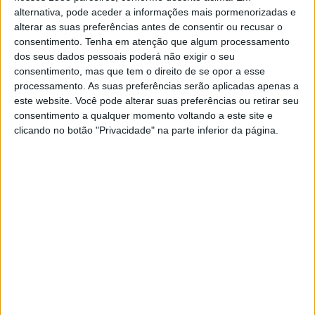
em março, já recuperaram 234.038 pessoas.
alternativa, pode aceder a informações mais pormenorizadas e
alterar as suas preferências antes de consentir ou recusar o
Das 79 mortes registadas nas últimas 24 horas, 45
consentimento.
Tenha em atenção que algum processamento
ocorreram na região Norte, 15 na região de Lisboa e Vale
dos seus dados pessoais poderá não exigir o seu
do Tejo, 14 na região Centro e uma na Região Autónoma dos
consentimento, mas que tem o direito de se opor a esse
processamento. As suas preferências serão aplicadas apenas a
Açores.
este website. Você pode alterar suas preferências ou retirar seu
consentimento a qualquer momento voltando a este site e
Segundo o boletim da DGS, a região Norte é a que regista o
clicando no botão "Privacidade" na parte inferior da página.
maior número de novas infeções por SARS-CoV-2 nas
últimas 24 horas (2.577), totalizando 164.463 casos e 2.300
mortos desde março.
Na região de Lisboa e Vale do Tejo foram notificados 1.508
novos casos, contabilizando-se até agora 102.468 casos
de infeção e 1.686 mortes.
Na região Centro registaram-se mais 626 casos de covid-
19, num total de 31.496 e 621 mortos desde março.
Já no Alentejo, foram assinalados mais 111 casos, mais do