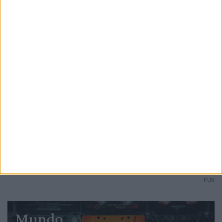
Ampliar capa
Ler edição
PUB
Mundo