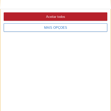
21/09/2022 às 15:48
Centro de vacinação reabriu no pavilhão dos Bombeiros
Voluntários
Aceitar todos
MAIS OPÇÕES
ABRANTES
24/02/2022 às 09:42
Centro de Vacinação assinala 1 ano com 90 mil vacinas
administradas
COVID-19
19/02/2022 às 16:58
14.160 novas infeções e 37 mortes nas últimas 24 horas
COVID-19
18/02/2022 às 12:40
Hospitais do Médio Tejo retomam visitas a doentes