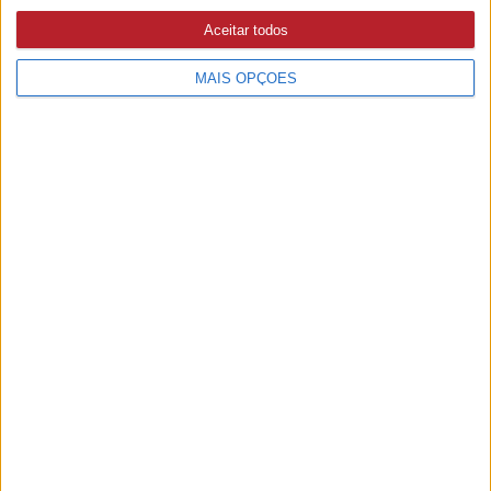
Aceitar todos
MAIS OPÇÕES
PUB
A rádio
como você gosta
Ouvir emissão
Últimas edições