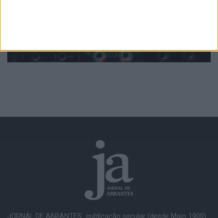
JORNAL DE ABRANTES...publicação secular (desde Maio 1900).