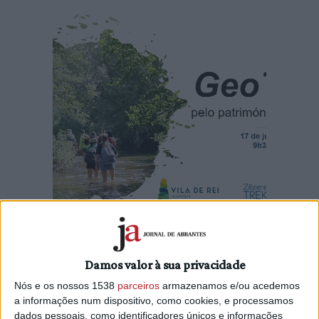
No próximo sábado, dia 17 de junho, pelas 09h30, o
Município de Vila de Rei, em parceria com a ZêzereTrek,
Damos valor à sua privacidade
promove a realização de um geotrail pela Ribeira do Codes,
Nós e os nossos 1538
parceiros
armazenamos e/ou acedemos
um percurso linear com uma extensão de 8 km, com início
a informações num dispositivo, como cookies, e processamos
na localidade da Lousa.
dados pessoais, como identificadores únicos e informações