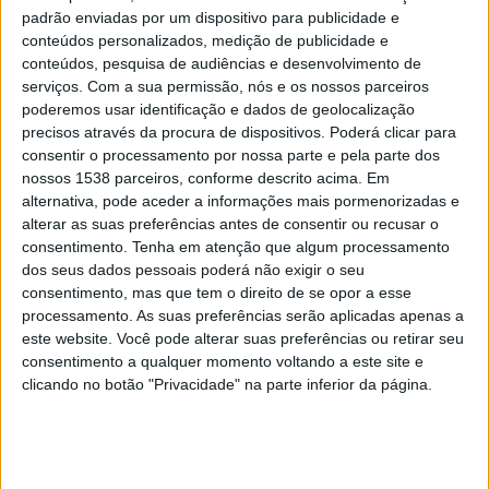
padrão enviadas por um dispositivo para publicidade e
A atividade irá terminar na Praia Fluvial do Penedo Furado e
conteúdos personalizados, medição de publicidade e
será de baixo grau de dificuldade e esforço.
conteúdos, pesquisa de audiências e desenvolvimento de
serviços.
Com a sua permissão, nós e os nossos parceiros
Com esta atividade, pretende-se mostrar aos participantes
poderemos usar identificação e dados de geolocalização
a importância dos recursos geológicos locais, com
precisos através da procura de dispositivos. Poderá clicar para
destaque para os vestígios da exploração aurífera romana.
consentir o processamento por nossa parte e pela parte dos
nossos 1538 parceiros, conforme descrito acima. Em
A atividade contará igualmente com uma visita detalhada a
alternativa, pode aceder a informações mais pormenorizadas e
uma das Conheiras existentes na área, com o objetivo de
alterar as suas preferências antes de consentir ou recusar o
dar igualmente a conhecer o processo de extração do ouro,
consentimento.
Tenha em atenção que algum processamento
sendo realizada no local uma atividade prática de garimpo
dos seus dados pessoais poderá não exigir o seu
do ouro, tal como faziam os romanos naquele tempo. Ao
consentimento, mas que tem o direito de se opor a esse
longo do percurso, os participantes terão igualmente a
processamento. As suas preferências serão aplicadas apenas a
oportunidade de ver e ouvir as explicações acerca das
este website. Você pode alterar suas preferências ou retirar seu
consentimento a qualquer momento voltando a este site e
diferentes formações geológicas que compõem aquela
clicando no botão "Privacidade" na parte inferior da página.
zona do concelho.
A participação nesta atividade é gratuita, mas está limitada
a 20 lugares disponíveis. A inscrição é obrigatória e deverá
ser formalizada por email para
ambiente@cm-viladerei.pt