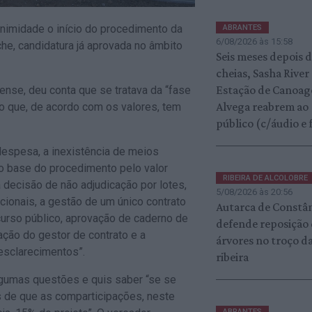
nimidade o início do procedimento da
ABRANTES
6/08/2026 às 15:58
che, candidatura já aprovada no âmbito
Seis meses depois 
cheias, Sasha River
Estação de Canoa
ense, deu conta que se tratava da “fase
Alvega reabrem ao
to que, de acordo com os valores, tem
público (c/áudio e 
 despesa, a inexistência de meios
eço base do procedimento pelo valor
RIBEIRA DE ALCOLOBRE
a decisão de não adjudicação por lotes,
5/08/2026 às 20:56
cionais, a gestão de um único contrato
Autarca de Constâ
oncurso público, aprovação de caderno de
defende reposição
eação do gestor de contrato e a
árvores no troço d
esclarecimentos”.
ribeira
lgumas questões e quis saber “se se
 de que as comparticipações, neste
ABRANTES