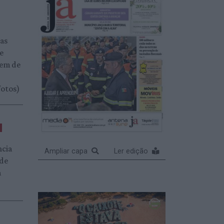
das
 e
gem de
fotos)
ncia
Ampliar capa
Ler edição
 de
a