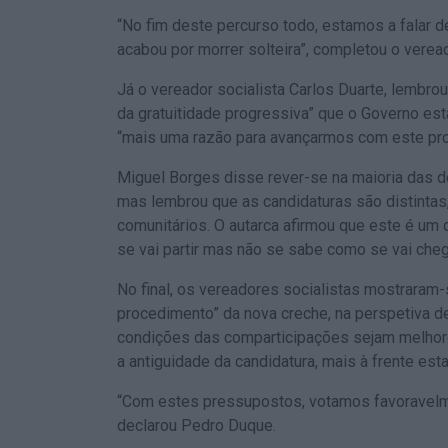
“No fim deste percurso todo, estamos a falar de
acabou por morrer solteira”, completou o veread
Já o vereador socialista Carlos Duarte, lembr
da gratuitidade progressiva” que o Governo est
“mais uma razão para avançarmos com este pro
Miguel Borges disse rever-se na maioria das d
mas lembrou que as candidaturas são distintas
comunitários. O autarca afirmou que este é u
se vai partir mas não se sabe como se vai cheg
No final, os vereadores socialistas mostraram
procedimento” da nova creche, na perspetiva d
condições das comparticipações sejam melhore
a antiguidade da candidatura, mais à frente esta
“Com estes pressupostos, votamos favoravelme
declarou Pedro Duque.