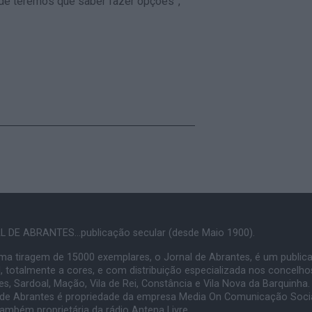
nde teremos que saber fazer opções”,
 DE ABRANTES...publicação secular (desde Maio 1900).
a tiragem de 15000 exemplares, o Jornal de Abrantes, é um public
, totalmente a cores, e com distribuição especializada nos concelho
s, Sardoal, Mação, Vila de Rei, Constância e Vila Nova da Barquinha.
 de Abrantes é propriedade da empresa Media On Comunicação Socia
também proprietária da rádio Antena Livre.