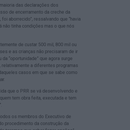
 maioria das declarações dos
esso de encerramento da creche da
 foi aborrecido”, ressalvando que “havia
já não tinha condições mas o que nós
ntemente de custar 500 mil, 800 mil ou
es e as crianças não precisaram de ir
ou da “oportunidade” que agora surge
, relativamente a diferentes programas
m daqueles casos em que se sabe como
ar.
edida que o PRR se vá desenvolvendo e
quem tem obra feita, executada e tem
”.
 todos os membros do Executivo de
 do procedimento da construção da