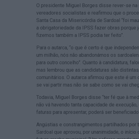
O presidente Miguel Borges disse rever-se na
vereadores socialistas e reafirmou que o proc
Santa Casa da Misericórdia de Sardoal “foi mau,
a obrigatoriedade da IPSS fazer obras porque 
fizemos também a IPSS podia ter feito”.
Para o autarca, “o que é certo é que independe
um milhão, nós não abandonámos os sardoalens
para outro concelho”. Quanto à candidatura, fal
mas lembrou que as candidaturas são distintas
comunitários. O autarca afirmou que este é u
se vai partir mas não se sabe como se vai cheg
Todavia, Miguel Borges disse “ter fé que à m
não vá havendo tanta capacidade de execução, 
faturas para apresentar, poderá ser beneficiado
Angústias e constrangimentos partilhados por
Sardoal que aprovou, por unanimidade, o início