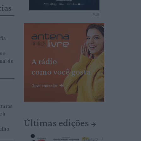
cias
PUB
fia
 no
A rádio
nal de
como você gosta
Ouvir emissão
aturas
e à
Últimas edições
elho