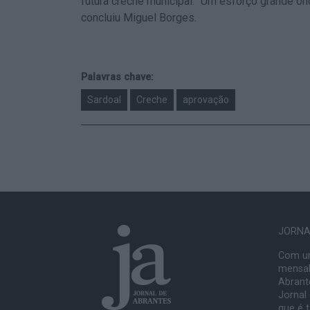
futura creche municipal. “Um esforço grande o
concluiu Miguel Borges.
Palavras chave:
Sardoal
Creche
aprovação
JORNAL
Com um
mensal
Abrante
Jornal
que é 