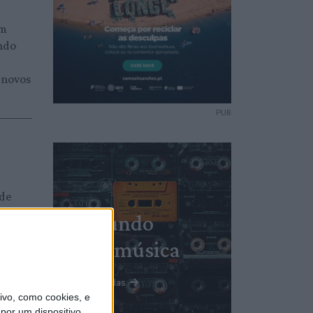
am
ndo
 novos
PUB
nde
eira do
Mundo
 obra
da música
cluída
Ver todas
vo, como cookies, e
por um dispositivo