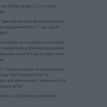
 um milhão de euros (...) e a culpa
or.
ou “que está em cima da mesa a questão
á a equacionar até ao 3.º ano, sendo
jeto”.
eclarações dos vereadores socialistas
, relativamente a diferentes programas
m daqueles casos em que se sabe como
ar.
-se “favoráveis a que se desencadeie o
e que “num futuro próximo” as
s e por saberem que “quanto maior for
remos na fila”.
nte o início deste procedimento”,