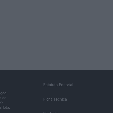
Estatuto Editorial
ação
s de
Ficha Técnica
 O
l Lda,