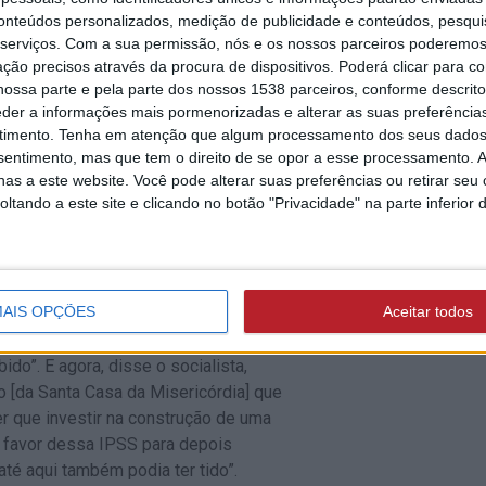
 da Santa Casa da Misericórdia que,
conteúdos personalizados, medição de publicidade e conteúdos, pesqui
serviços.
Com a sua permissão, nós e os nossos parceiros poderemos 
 na mão” com o encerramento abrupto
ção precisos através da procura de dispositivos. Poderá clicar para co
ossa parte e pela parte dos nossos 1538 parceiros, conforme descrit
eder a informações mais pormenorizadas e alterar as suas preferência
ámos a este ponto”, afirmou,
timento.
Tenha em atenção que algum processamento dos seus dados
ta situação fosse resolvida de forma
nsentimento, mas que tem o direito de se opor a esse processamento. A
ontratação de alguns pavilhões para o
as a este website. Você pode alterar suas preferências ou retirar seu
ssim, não queremos que isto fique, de
tando a este site e clicando no botão "Privacidade" na parte inferior 
ter esta valência, tinha condições que a
ível do financiamento por parte da
AIS OPÇÕES
Aceitar todos
 acrescentou, “que o Município teve que
financeiro dos 270 euros por mês, por
ido”. E agora, disse o socialista,
o [da Santa Casa da Misericórdia] que
er que investir na construção de uma
a favor dessa IPSS para depois
té aqui também podia ter tido”.