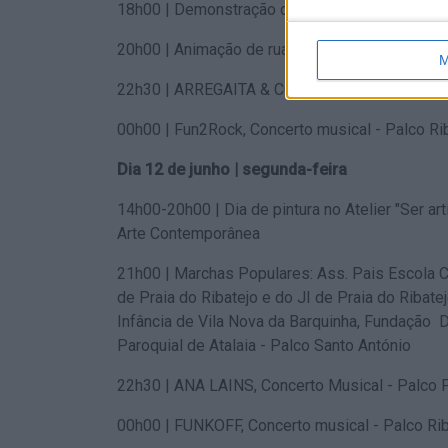
18h00 | Demonstração de ballet e karaté - Palc
20h00 | Animação de rua XPTO - Parque Ribeir
M
22h30 | ARREGAITA & CONVIDADOS, Concerto Mu
00h00 | Fun2Rock, Concerto musical - Palco R
Dia 12 de junho | seg
14h00-20h00 | Dia de pintura no Atelier "Ser ar
Arte Contemporânea
21h00 | Marchas Populares: Ass. Pais Escola C
de Praia do Ribatejo e do JI de Praia do Ribat
Infância de Vila Nova da Barquinha, Fundação Dr
Paroquial de Atalaia - Palco Santo Ant
22h30 | ANA LAINS, Concerto Musical - Pa
00h00 | FUNKOFF, Concerto musical - Palco Rib