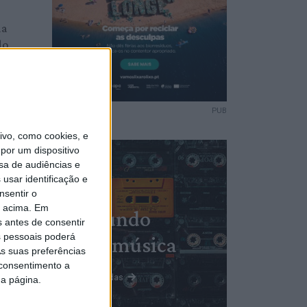
da
do
dades
PUB
vo, como cookies, e
da
por um dispositivo
saúde
sa de audiências e
usar identificação e
nsentir o
o acima. Em
Mundo
s antes de consentir
 pessoais poderá
da música
s suas preferências
 consentimento a
Ver todas
da página.