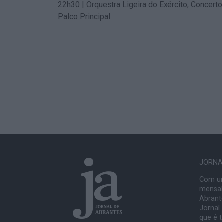
22h30 | Orquestra Ligeira do Exército, Concert
Palco Principal
JORNAL
Com um
mensal
Abrante
Jornal
que é 