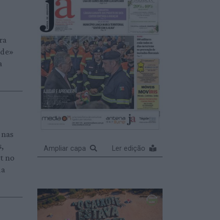
ra
ade»
a
 nas
s,
Ampliar capa
Ler edição
et no
da