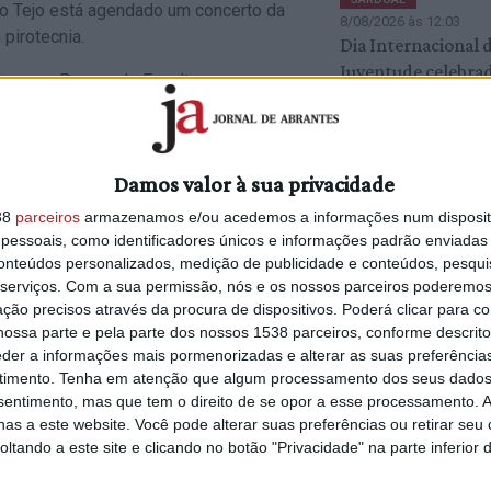
do Tejo está agendado um concerto da
8/08/2026 às 12:03
pirotecnia.
Dia Internacional 
Juventude celebra
ecer o Parque de Escultura
com diversas ativi
ce visitas guiadas pelas 11 esculturas
 monumento nacional que abriu
o projeto de musealização, ou um dos
Damos valor à sua privacidade
a em Portugal – o Centro Integrado de
SOCIEDADE
7/08/2026 às 10:21
omia, baseada nos sabores do rio, que
38
parceiros
armazenamos e/ou acedemos a informações num dispositi
#Maquiagem venci
do concelho.
essoais, como identificadores únicos e informações padrão enviadas 
pode prejudicar a 
conteúdos personalizados, medição de publicidade e conteúdos, pesqui
dos olhos?
serviços.
Com a sua permissão, nós e os nossos parceiros poderemos 
ção precisos através da procura de dispositivos. Poderá clicar para co
ossa parte e pela parte dos nossos 1538 parceiros, conforme descrit
eder a informações mais pormenorizadas e alterar as suas preferência
inho
timento.
Tenha em atenção que algum processamento dos seus dados
nsentimento, mas que tem o direito de se opor a esse processamento. A
io
as a este website. Você pode alterar suas preferências ou retirar seu
tando a este site e clicando no botão "Privacidade" na parte inferior 
 Vila Nova da Barquinha