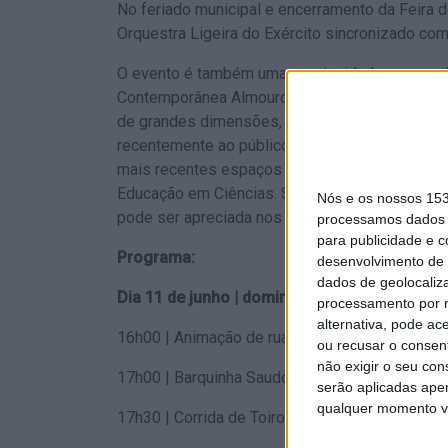
No feriado municipal e encerramento da Feira 
Orquestra Ligeira do Exército sincronizado com 
O evento é também uma oportunidade para conh
Contemporânea Almourol, que nestes dias ofere
de grandes dimensões, o Castelo de Almourol,
recentemente ao público renovado com um nov
mais recentes espaços de divulgação da ciênci
Educação em Ciências. Sem esquecer a gastron
Nós e os nossos 15
pode ser apreciada nos inúmeros restaurantes 
processamos dados p
para publicidade e 
Programa:
desenvolvimento de 
dados de geolocaliza
Dia 11 de junho | domingo
processamento por n
alternativa, pode ac
16h00 | Animação de rua XPTO - Parque Ribeir
ou recusar o consen
não exigir o seu co
17h00 | Barquinha Saudosa - Palco Santo Antón
serão aplicadas apen
qualquer momento vol
17h30 | Corrida de Toiros - Praça de Touros de