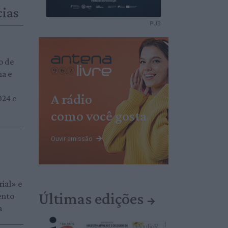
cias
PUB
o de
ha e
A rádio
24 e
como você gosta
Ouvir emissão
ial» e
Últimas edições
ento
a