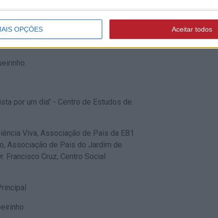
o Santo António (Escolinha ABC)
inho
AIS OPÇÕES
Aceitar todos
sical - Palco Principal
ibeirinho
unda-feira
tista por um dia" - Centro de Estudos de
iência Viva, Associação de Pais da EB1
ejo, Associação de Pais do Jardim de
. Francisco Cruz, Centro Social
ónio
lco Principal
eirinho