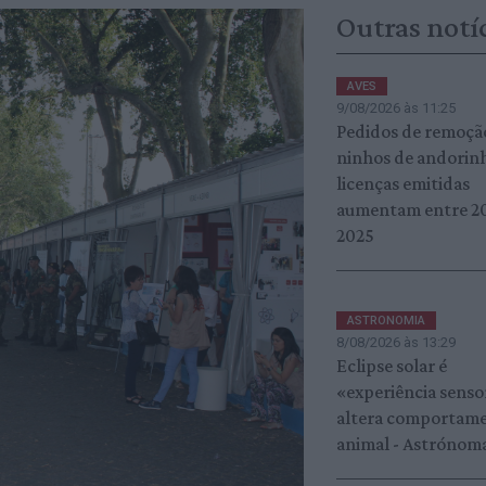
Outras notí
AVES
9/08/2026 às 11:25
Pedidos de remoçã
ninhos de andorin
licenças emitidas
aumentam entre 20
2025
ASTRONOMIA
8/08/2026 às 13:29
Eclipse solar é
«experiência sensor
altera comportam
animal - Astrónom