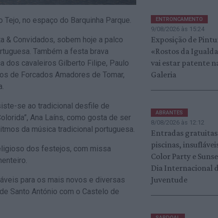
do Tejo, no espaço do Barquinha Parque.
ENTRONCAMENTO
9/08/2026 às 15:24
Exposição de Pintu
ita & Convidados, sobem hoje a palco
«Rostos da Iguald
rtuguesa. Também a festa brava
vai estar patente n
 dos cavaleiros Gilberto Filipe, Paulo
Galeria
upos de Forcados Amadores de Tomar,
a.
iste-se ao tradicional desfile de
ABRANTES
Colorida”, Ana Laíns, como gosta de ser
8/08/2026 às 12:12
itmos da música tradicional portuguesa.
Entradas gratuitas
piscinas, insuflávei
eligioso dos festejos, com missa
Color Party e Suns
menteiro.
Dia Internacional 
Juventude
fláveis para os mais novos e diversas
 de Santo António com o Castelo de
SARDOAL