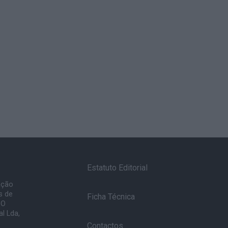
Estatuto Editorial
ação
s de
Ficha Técnica
 O
l Lda,
Contactos