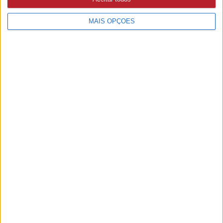
MAIS OPÇÕES
PUB
A rádio
como você gosta
Ouvir emissão
Últimas edições