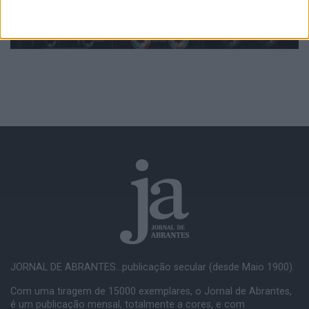
JORNAL DE ABRANTES...publicação secular (desde Maio 1900).
Com uma tiragem de 15000 exemplares, o Jornal de Abrantes,
é um publicação mensal, totalmente a cores, e com