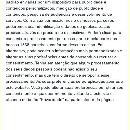
(CAO) e Lar Residencial no mesmo edifício.
padrão enviadas por um dispositivo para publicidade e
conteúdos personalizados, medição de publicidade e
A empreitada foi adjudicada à empresa Henrique Mateus &
conteúdos, pesquisa de audiências e desenvolvimento de
Filhos, Construção Civil, Lda pelo valor de 696.451,35€,
serviços.
Com a sua permissão, nós e os nossos parceiros
com um prazo de execução de 12 meses, informa a
poderemos usar identificação e dados de geolocalização
precisos através da procura de dispositivos. Poderá clicar para
Autarquia em nota de imprensa.
consentir o processamento por nossa parte e pela parte dos
nossos 1538 parceiros, conforme descrito acima. Em
O atual edifício do CAO, terreno, projetos de arquitetura e
alternativa, pode aceder a informações mais pormenorizadas e
projetos de especialidade foram cedidos pelo Município de
alterar as suas preferências antes de consentir ou recusar o
Vila de Rei, sendo que os trabalhos a executar incluem a
consentimento.
Tenha em atenção que algum processamento
ampliação do piso existente – com a construção de salas
dos seus dados pessoais poderá não exigir o seu
de atividades e a reformulação das instalações sanitárias –
consentimento, mas que tem o direito de se opor a esse
e a construção de dois pisos adicionais, com 15 quartos
processamento. As suas preferências serão aplicadas apenas a
(num total de 30 camas).
este website. Você pode alterar suas preferências ou retirar seu
consentimento a qualquer momento voltando a este site e
Nas instalações do atual Lar Residencial, a Administração
clicando no botão "Privacidade" na parte inferior da página.
da Fundação Garcia tem a pretensão de criar uma Casa de
Abrigo para, futuramente, poder albergar vítimas de
violência doméstica e mães solteiras, lê-se na mesma
nota.