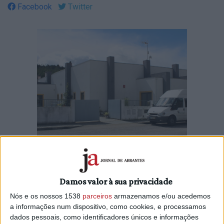
Facebook
Twitter
Damos valor à sua privacidade
A Fundação Garcia vai avançar para os trabalhos de
Nós e os nossos 1538
parceiros
armazenamos e/ou acedemos
alteração do edifício do CAO e Lar Residencial, juntando
a informações num dispositivo, como cookies, e processamos
assim as valências do Centro de Atividades Ocupacionais
dados pessoais, como identificadores únicos e informações