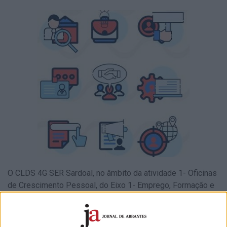
O CLDS 4G SER Sardoal, no âmbito da atividade 1- Oficinas
de Crescimento Pessoal, do Eixo 1- Emprego, Formação e
Qualificação apresenta uma nova data para a sessão
“Técnicas de Procura de Emprego.” Esta sessão tem como
objetivo dinamizar ações de sensibilização para a