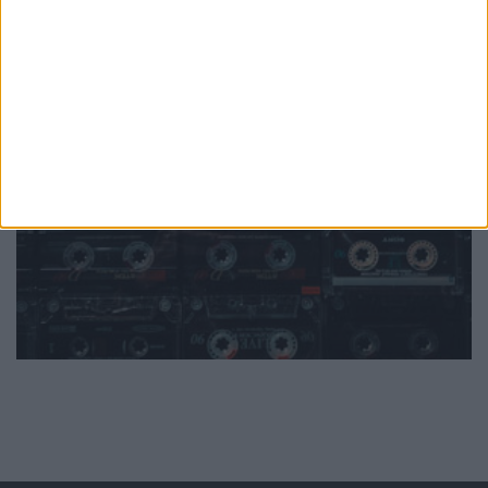
PUB
Mundo
da música
Ver todas