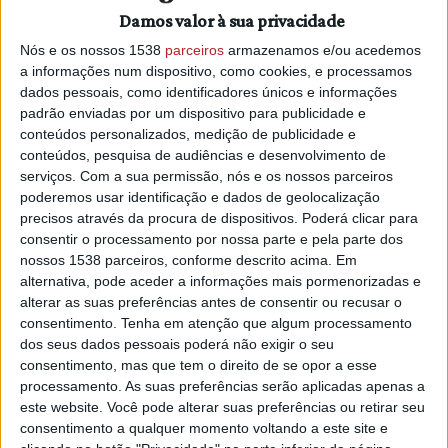
aquisição de competências, promover a procura de
Damos valor à sua privacidade
emprego ou o desenvolvimento do seu próprio emprego.
Nós e os nossos 1538
parceiros
armazenamos e/ou acedemos
A sessão irá permitir à população do concelho de Sardoal
a informações num dispositivo, como cookies, e processamos
apresentar boas candidaturas de emprego de forma a
dados pessoais, como identificadores únicos e informações
corresponder às exigências dos processos de
padrão enviadas por um dispositivo para publicidade e
recrutamento e seleção.
conteúdos personalizados, medição de publicidade e
conteúdos, pesquisa de audiências e desenvolvimento de
Esta atividade irá realizar-se nos dias 25 e 26 de janeiro de
serviços.
Com a sua permissão, nós e os nossos parceiros
2021, na Sala Multiusos do Centro Cultural Gil Vicente, entre
poderemos usar identificação e dados de geolocalização
as 10h e às 12h. Os interessados podem escolher o dia
precisos através da procura de dispositivos. Poderá clicar para
mais conveniente sendo que as vagas são limitadas devido
consentir o processamento por nossa parte e pela parte dos
às normas da DGS.
nossos 1538 parceiros, conforme descrito acima. Em
Esta atividade surge em parceria com o Instituto de
alternativa, pode aceder a informações mais pormenorizadas e
Emprego e Formação Profissional - Serviço de Emprego de
alterar as suas preferências antes de consentir ou recusar o
consentimento.
Tenha em atenção que algum processamento
Abrantes e é destinada a todos os desempregados e
dos seus dados pessoais poderá não exigir o seu
beneficiários de RSI.
consentimento, mas que tem o direito de se opor a esse
A inscrição pode ser efetuada na sede do CLDS 4G SER
processamento. As suas preferências serão aplicadas apenas a
Sardoal, Rua Mestre do Sardoal nº7 - Sardoal, através do e-
este website. Você pode alterar suas preferências ou retirar seu
mail
sersardoal.clds4g@gmail.com
ou ainda através dos
consentimento a qualquer momento voltando a este site e
contactos 966 080 423 / 241 010 711. As inscrições