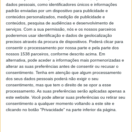
De acordo com dados do Instituto Português do Mar e da
dados pessoais, como identificadores únicos e informações
Atmosfera (IPMA), os distritos de Bragança, Viseu, Guarda,
padrão enviadas por um dispositivo para publicidade e
Castelo Branco, Santarém, Setúbal, Portalegre, Lisboa,
conteúdos personalizados, medição de publicidade e
Évora, Beja e Faro são os que apresentam os índices mais
conteúdos, pesquisa de audiências e desenvolvimento de
serviços.
Com a sua permissão, nós e os nossos parceiros
elevados do território continental: 9, numa escala de 1 a 11,
poderemos usar identificação e dados de geolocalização
em que este é considerado "risco extremo".
precisos através da procura de dispositivos. Poderá clicar para
consentir o processamento por nossa parte e pela parte dos
Ainda em risco muito elevado, embora de nível 8, estão as
nossos 1538 parceiros, conforme descrito acima. Em
regiões de Leiria, Coimbra e Vila Real, seguidas por Aveiro,
alternativa, pode aceder a informações mais pormenorizadas e
Porto e Braga, com risco elevado, e Viana do Castelo, com
alterar as suas preferências antes de consentir ou recusar o
risco moderado.
consentimento.
Tenha em atenção que algum processamento
dos seus dados pessoais poderá não exigir o seu
Quanto às ilhas, o arquipélago da Madeira está hoje com
consentimento, mas que tem o direito de se opor a esse
risco muito elevado de exposição à radiação UV, o mesmo
processamento. As suas preferências serão aplicadas apenas a
sucedendo com a Ilha Terceira, nos Açores, embroa as
este website. Você pode alterar suas preferências ou retirar seu
restantes ilhas oscilem entre risco elevado e moderado.
consentimento a qualquer momento voltando a este site e
clicando no botão "Privacidade" na parte inferior da página.
O índice ultravioleta varia entre 1 e 2, em que o risco de
exposição à radiação UV é baixo, 3 a 5 (moderado), 6 a 7
(elevado), 8 a 10 (muito elevado) e superior a 11 (extremo).