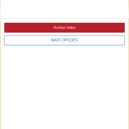
Aceitar todos
MAIS OPÇÕES
PUB
A rádio
como você gosta