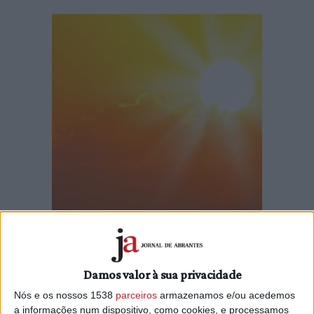
Quase todo o país está hoje em risco muito elevado de
exposição à radiação ultravioleta (UV), sendo as regiões do
litoral norte e a autónoma dos Açores, aquelas onde o risco
Damos valor à sua privacidade
é mais baixo.
Nós e os nossos 1538
parceiros
armazenamos e/ou acedemos
a informações num dispositivo, como cookies, e processamos