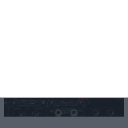
PUB
Mundo
da música
Ver todas