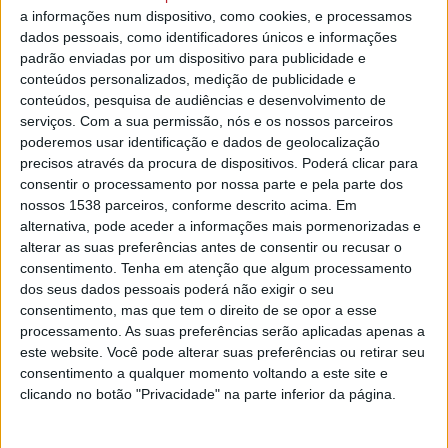
a informações num dispositivo, como cookies, e processamos
Segundo a ministra, Marina Gonçalves, são 242 os
dados pessoais, como identificadores únicos e informações
municípios (79% do total de 308 municípios do país) que
padrão enviadas por um dispositivo para publicidade e
estão a desenvolver Estratégias Locais de Habitação (ELH)
conteúdos personalizados, medição de publicidade e
conteúdos, pesquisa de audiências e desenvolvimento de
no âmbito deste programa, que pretende encontrar
serviços.
Com a sua permissão, nós e os nossos parceiros
soluções habitacionais para pessoas que vivem sem
poderemos usar identificação e dados de geolocalização
condições habitacionais e que não têm capacidade
precisos através da procura de dispositivos. Poderá clicar para
financeira para pagar uma casa adequada.
consentir o processamento por nossa parte e pela parte dos
nossos 1538 parceiros, conforme descrito acima. Em
Estas autarquias identificaram até agora 66.635 famílias
alternativa, pode aceder a informações mais pormenorizadas e
como vivendo em condições indignas e que serão
alterar as suas preferências antes de consentir ou recusar o
abrangidas por este programa, acrescentou Marina
consentimento.
Tenha em atenção que algum processamento
Gonçalves, durante uma audição no parlamento, na
dos seus dados pessoais poderá não exigir o seu
Comissão de Economia, Obras Públicas, Planeamento e
consentimento, mas que tem o direito de se opor a esse
processamento. As suas preferências serão aplicadas apenas a
Habitação.
este website. Você pode alterar suas preferências ou retirar seu
A ministra acrescentou que foram já entregues 1.400 fogos
consentimento a qualquer momento voltando a este site e
clicando no botão "Privacidade" na parte inferior da página.
no âmbito do 1º Direito e outros 6.500 estão em obra ou a
entrar em obra.