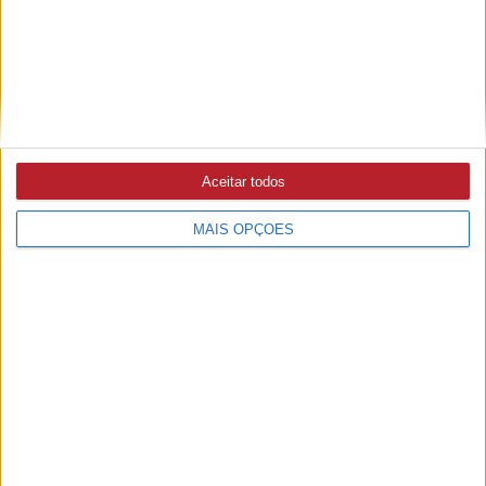
9/08/2026 às 09:55
Último eclipse solar total em Portugal, em 1912, animou
sociedade nacional e atraiu astrónomos estrangeiros
Aceitar todos
MAIS OPÇÕES
PUB