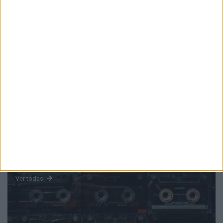
PUB
Mundo
da música
Ver todas