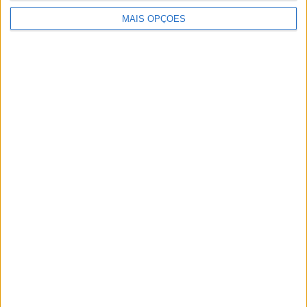
MAIS OPÇÕES
ASTRONOMIA
9/08/2026 às 09:55
Último eclipse solar total em Portugal, em 1912, animou
sociedade nacional e atraiu astrónomos estrangeiros