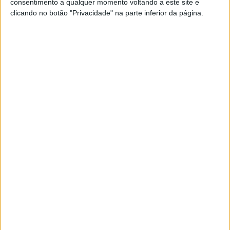
consentimento a qualquer momento voltando a este site e
grupo centrava-se na zona de Lisboa e arredores, como
clicando no botão "Privacidade" na parte inferior da página.
Amadora, Cascais, Loures, Seixal, Barreiro e Montijo.
Segundo as autoridades, foi com um furto ocorrido num
supermercado no concelho da Amadora que se iniciaram as
investigações, que culminaram agora no desmantelamento
deste bando.
Os polícias reuniram informação ao longo do último ano que
permite indiciar o bando em 30 furtos de carteira e 13
burlas informáticas (levantamentos de dinheiro e
pagamentos com os cartões furtados) sendo que, com
estes furtos e burlas, causaram um prejuízo total às vítimas
de cerca de 21.500 euros.
O grupo, segundo o comunicado, era constituído por
suspeitos da mesma estrutura familiar, a qual era liderada
pela mulher mais velha que, com 70 anos, dirigia as suas
filhas, filho e netas a partir da base da família que residia na
zona de Palmela.