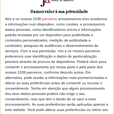
Em comunicado divulgado esta sexta-feira, o Comando
Metropolitano de Lisboa (Cometlis) da PSP revelou ter
Damos valor à sua privacidade
feito a detenção na segunda-feira, de quatro mulheres, com
Nós e os nossos 1538
parceiros
armazenamos e/ou acedemos
idades entre os 30 e os 70 anos, e um homem de 45 anos,
a informações num dispositivo, como cookies, e processamos
oriundos da América do Sul.
dados pessoais, como identificadores únicos e informações
padrão enviadas por um dispositivo para publicidade e
De acordo com as autoridades, o grupo estava a ser
conteúdos personalizados, medição de publicidade e
investigado desde finais de 2020, altura em que
conteúdos, pesquisa de audiências e desenvolvimento de
aumentaram os furtos de carteira em supermercados,
serviços.
Com a sua permissão, nós e os nossos parceiros
centros comerciais e outras lojas de comércio, “estando
poderemos usar identificação e dados de geolocalização
todos eles associados a levantamentos de dinheiro e
precisos através da procura de dispositivos. Poderá clicar para
pagamentos feitos com os cartões bancários provenientes
consentir o processamento por nossa parte e pela parte dos
nossos 1538 parceiros, conforme descrito acima. Em
desses furtos”.
alternativa, pode aceder a informações mais pormenorizadas e
O grupo atuava com “grande mobilidade por todo o país”,
alterar as suas preferências antes de consentir ou recusar o
consentimento.
Tenha em atenção que algum processamento
havendo registo de furtos entre Coimbra e Tavira, passando
dos seus dados pessoais poderá não exigir o seu
por Leiria,
Abrantes
, Caldas da Rainha, Alcobaça, Faro e
consentimento, mas que tem o direito de se opor a esse
regiões autónomas, de acordo com a nota do Cometlis.
processamento. As suas preferências serão aplicadas apenas a
este website. Você pode alterar suas preferências ou retirar seu
No entanto, apesar de operar por todo o país, a ação do