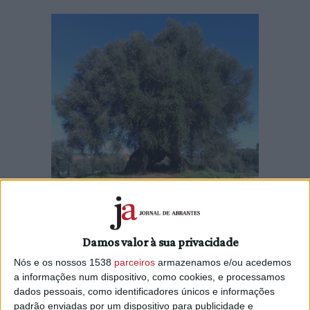
A Oliveira do Mouchão, de Mouriscas, está nesta quinta feira (28
Damos valor à sua privacidade
novembro, às 10:00) em segundo lugar nas votações para o concurso
Nós e os nossos 1538
parceiros
armazenamos e/ou acedemos
a árvore do ano 2020. A Oliveira do Mouchão tem, nesta altura 1046
a informações num dispositivo, como cookies, e processamos
votos, estando atrás do Castanheiro dos Vales [Vila Pouca de Aguiar]
dados pessoais, como identificadores únicos e informações
que tinha 1306 votos e à frente da Canforeira de Bencanta [Bencanta,
padrão enviadas por um dispositivo para publicidade e