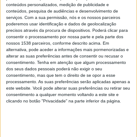
conteúdos personalizados, medição de publicidade e
Coimbra] que tinha 947 votos.
conteúdos, pesquisa de audiências e desenvolvimento de
serviços.
Com a sua permissão, nós e os nossos parceiros
AQUI
A votação pode ser feita online (
) até às 23h59 do próximo
poderemos usar identificação e dados de geolocalização
domingo, dia 1 de dezembro. Cada pessoa pode fazer uma votação,
precisos através da procura de dispositivos. Poderá clicar para
embora vote em duas das dez árvores apresentadas na página oficial.
consentir o processamento por nossa parte e pela parte dos
Lá encontra a fotografia das árvores e uma pequena história de cada
nossos 1538 parceiros, conforme descrito acima. Em
um dos exemplares. Nota importante da organização é que o voto
alternativa, pode aceder a informações mais pormenorizadas e
alterar as suas preferências antes de consentir ou recusar o
tem de ser validado através de um endereço de correio eletrónico
consentimento.
Tenha em atenção que algum processamento
válido.
dos seus dados pessoais poderá não exigir o seu
consentimento, mas que tem o direito de se opor a esse
A Oliveira do Mouchão tem uma altura de 3,5 metros e um perímetro
processamento. As suas preferências serão aplicadas apenas a
do tronco de 11,2 metros.
este website. Você pode alterar suas preferências ou retirar seu
consentimento a qualquer momento voltando a este site e
A oliveira com mais de 3350 anos de idade, do tempo em que terá
clicando no botão "Privacidade" na parte inferior da página.
vivido Nefertiti, concorre com a Canforeira de Bencanta, o Castanheiro
de Vales, o Carvalho de Viseu, a Oliveira de Pedras D' El Rey, o Carvalho
de Calvos, o Prior de Tibães, a Azinheira das Furnas, o Quercus do
Instituto Superior de Agronomia e o elemento notável do Jardim
Botânico do Porto.