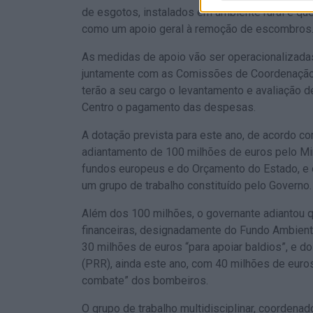
de esgotos, instalados em ambiente rural e qu
como um apoio geral à remoção de escombros
As medidas de apoio vão ser operacionalizada
juntamente com as Comissões de Coordenação
terão a seu cargo o levantamento e avaliação 
Centro o pagamento das despesas.
A dotação prevista para este ano, de acordo c
adiantamento de 100 milhões de euros pelo Min
fundos europeus e do Orçamento do Estado, e
um grupo de trabalho constituído pelo Governo.
Além dos 100 milhões, o governante adiantou 
financeiras, designadamente do Fundo Ambienta
30 milhões de euros “para apoiar baldios”, e d
(PRR), ainda este ano, com 40 milhões de euro
combate” dos bombeiros.
O grupo de trabalho multidisciplinar, coordena