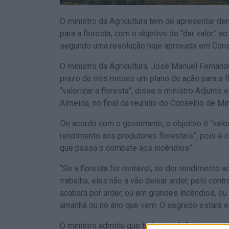
O ministro da Agricultura tem de apresentar d
para a floresta, com o objetivo de “dar valor” ao
segundo uma resolução hoje aprovada em Cons
O ministro da Agricultura, José Manuel Fernand
prazo de três meses um plano de ação para a fl
“valorizar a floresta”, disse o ministro Adjunto 
Almeida, no final da reunião do Conselho de Min
De acordo com o governante, o objetivo é “valor
rendimento aos produtores florestais”, pois é 
que passa o combate aos incêndios”.
“Se a floresta for rentável, se der rendimento 
trabalha, eles não a vão deixar arder, pelo contrá
acabará por arder, ou em grandes incêndios, o
amanhã ou no ano que vem. O segredo estará em d
O ministro admitiu que tudo isso “não é uma c