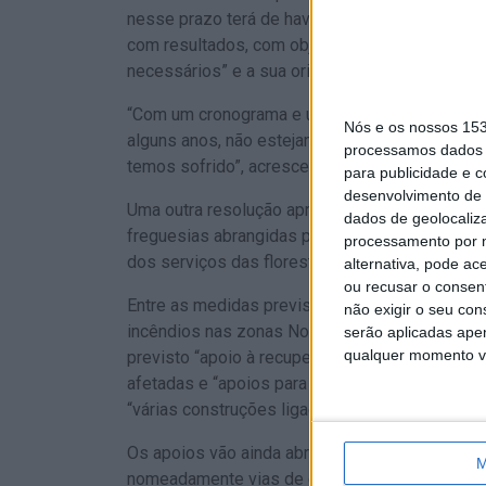
nesse prazo terá de haver “um plano de ação, 
com resultados, com objetivos a atingir”, bem
necessários” e a sua origem.
“Com um cronograma e um calendário adequado 
Nós e os nossos 15
alguns anos, não estejamos permanentemente 
processamos dados p
temos sofrido”, acrescentou.
para publicidade e 
desenvolvimento de 
Uma outra resolução aprovada pelo Conselho de
dados de geolocaliza
freguesias abrangidas pela situação de calami
processamento por n
dos serviços das florestas e da proteção civil, 
alternativa, pode ac
ou recusar o consen
Entre as medidas previstas para responder ao
não exigir o seu co
incêndios nas zonas Norte e Centro do país, C
serão aplicadas apen
qualquer momento vol
previsto “apoio à recuperação florestal”, na es
afetadas e “apoios para a substituição” de má
“várias construções ligadas à produção floresta
Os apoios vão ainda abranger “equipamentos e i
M
nomeadamente vias de comunicação, mas tamb