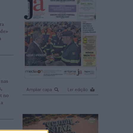
ra
ade»
a
 nas
s,
Ampliar capa
Ler edição
et no
da