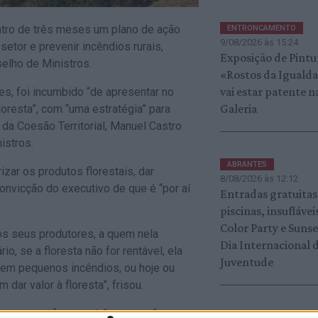
entro de três meses um plano de ação
ENTRONCAMENTO
9/08/2026 às 15:24
 setor e prevenir incêndios rurais,
Exposição de Pintu
elho de Ministros.
«Rostos da Iguald
vai estar patente n
es, foi incumbido “de apresentar no
Galeria
oresta”, com “uma estratégia” para
e da Coesão Territorial, Manuel Castro
istros.
ABRANTES
izar os produtos florestais, dar
8/08/2026 às 12:12
convicção do executivo de que é “por aí
Entradas gratuitas
piscinas, insuflávei
Color Party e Suns
aos seus produtores, a quem nela
Dia Internacional 
rio, se a floresta não for rentável, ela
Juventude
u em pequenos incêndios, ou hoje ou
ar valor à floresta”, frisou.
oisa que se faça em três meses”, mas
SARDOAL