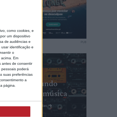
da
do
dades
vo, como cookies, e
por um dispositivo
sa de audiências e
PUB
usar identificação e
nsentir o
da
o acima. Em
saúde
s antes de consentir
 pessoais poderá
s suas preferências
 consentimento a
Mundo
da página.
da música
Ver todas