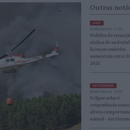
Outras notí
AVES
9/08/2026 às 11:25
Pedidos de remoçã
ninhos de andorin
licenças emitidas
aumentam entre 20
2025
ASTRONOMIA
8/08/2026 às 13:29
Eclipse solar é
«experiência sensor
altera comportam
animal - Astrónom