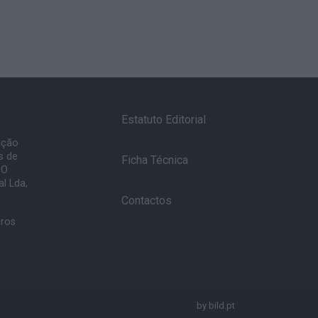
Estatuto Editorial
ação
s de
Ficha Técnica
 O
l Lda,
Contactos
uros
by
bild.pt