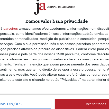
devidamente calendarizado, com metas,
8/08/2026 às 12:03
Dia Internacional 
 como “os meios financeiros que são
Juventude celebra
Damos valor à sua privacidade
com diversas ativi
para ver se é possível que, daqui a
38
parceiros
armazenamos e/ou acedemos a informações num dispositi
a sofrer incêndios como aqueles que
essoais, como identificadores únicos e informações padrão enviadas 
conteúdos personalizados, medição de publicidade e conteúdos, pesqui
SOCIEDADE
serviços.
Com a sua permissão, nós e os nossos parceiros poderemos 
7/08/2026 às 10:21
 Ministros define quais os concelhos e
ção precisos através da procura de dispositivos. Poderá clicar para co
#Maquiagem venci
dade, com base num trabalho técnico
ossa parte e pela parte dos nossos 1538 parceiros, conforme descrit
pode prejudicar a 
e cuja lista foi adotada pelo Governo.
eder a informações mais pormenorizadas e alterar as suas preferência
dos olhos?
timento.
Tenha em atenção que algum processamento dos seus dados
s prejuízos provocados pelos recentes
nsentimento, mas que tem o direito de se opor a esse processamento. A
astro Almeida referiu que também está
as a este website. Você pode alterar suas preferências ou retirar seu
tando a este site e clicando no botão "Privacidade" na parte inferior 
tabilização e recuperação de áreas
quinas, equipamentos, armazéns e
l”.
nfraestruturas públicas”,
AIS OPÇÕES
Aceitar todos
ém estações de tratamento de águas e