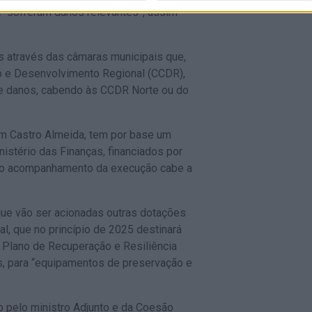
e “sofreram danos relevantes”, assim
.
s através das câmaras municipais que,
 e Desenvolvimento Regional (CCDR),
de danos, cabendo às CCDR Norte ou do
om Castro Almeida, tem por base um
istério das Finanças, financiados por
 o acompanhamento da execução cabe a
que vão ser acionadas outras dotações
l, que no princípio de 2025 destinará
o Plano de Recuperação e Resiliência
s, para “equipamentos de preservação e
do pelo ministro Adjunto e da Coesão