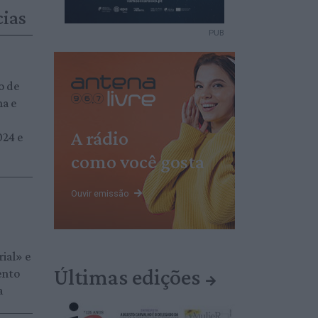
cias
PUB
o de
ha e
A rádio
24 e
como você gosta
Ouvir emissão
ial» e
Últimas edições
ento
a