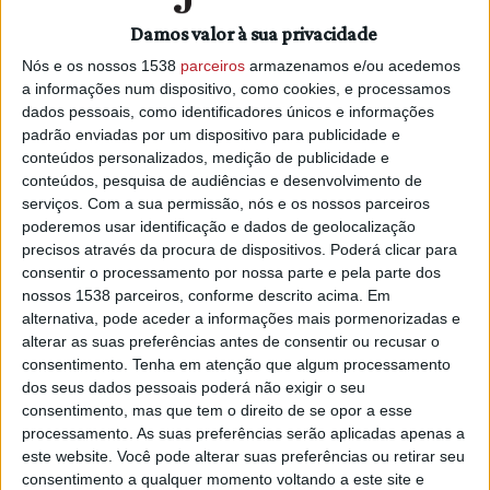
“Precisamos de uma ação imediata e sustentada para
ajudar os adolescentes a parar a utilização potencialmente
Damos valor à sua privacidade
prejudicial das redes sociais, que tem demonstrado levar à
Nós e os nossos 1538
parceiros
armazenamos e/ou acedemos
depressão, ao 'bullying', à ansiedade e ao mau
a informações num dispositivo, como cookies, e processamos
desempenho escolar”, afirmou o diretor da OMS para a
dados pessoais, como identificadores únicos e informações
padrão enviadas por um dispositivo para publicidade e
Europa, Hans Kluge, em comunicado.
conteúdos personalizados, medição de publicidade e
Em 2022, 11% dos adolescentes (13% das raparigas e 9%
conteúdos, pesquisa de audiências e desenvolvimento de
serviços.
Com a sua permissão, nós e os nossos parceiros
dos rapazes) mostraram sinais de utilização problemática
poderemos usar identificação e dados de geolocalização
das redes sociais, em comparação com apenas 7% quatro
precisos através da procura de dispositivos. Poderá clicar para
anos antes, de acordo com dados obtidos junto de 280.000
consentir o processamento por nossa parte e pela parte dos
jovens com 11, 13 e 15 anos de 44 países da Europa, Ásia
nossos 1538 parceiros, conforme descrito acima. Em
Central e Canadá.
alternativa, pode aceder a informações mais pormenorizadas e
alterar as suas preferências antes de consentir ou recusar o
Os sintomas são semelhantes aos da toxicodependência:
consentimento.
Tenha em atenção que algum processamento
incapacidade de controlar a utilização excessiva,
dos seus dados pessoais poderá não exigir o seu
sentimentos de desistência e abandono de outras
consentimento, mas que tem o direito de se opor a esse
processamento. As suas preferências serão aplicadas apenas a
atividades em favor das redes sociais e consequências
este website. Você pode alterar suas preferências ou retirar seu
negativas na vida diária.
consentimento a qualquer momento voltando a este site e