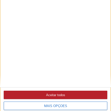
8/08/2026 às 10:03
Portugal vai assistir a eclipse total do Sol pela primeira vez
desde 1912
ECLIPSE
7/08/2026 às 08:25
iServices alerta para riscos de danificar a câmara do
smartphone ao fotografar o eclipse solar
ENTRONCAMENTO
7/08/2026 às 10:23
Dia Internacional da Juventude comemorado com
atividades desportivas
Aceitar todos
VILA DE REI
MAIS OPÇÕES
6/08/2026 às 16:04