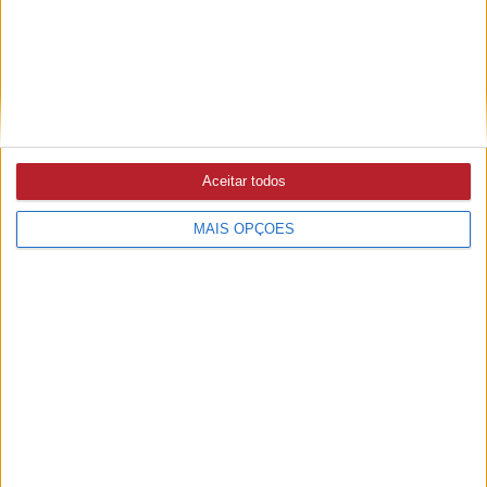
Também no Interact o objetivo passa por “trazer pessoas
mais novas para o Club porque temos muitas pessoas que
vão para a universidade e não estão em Abrantes a tempo
inteiro”. Sara Proença reconheceu que “faz-nos falta
pessoas mais novas que tragam outras perspetivas, outros
contextos, outros planos de fundo, outra forma se viver e
experiências”.
Aceitar todos
MAIS OPÇÕES