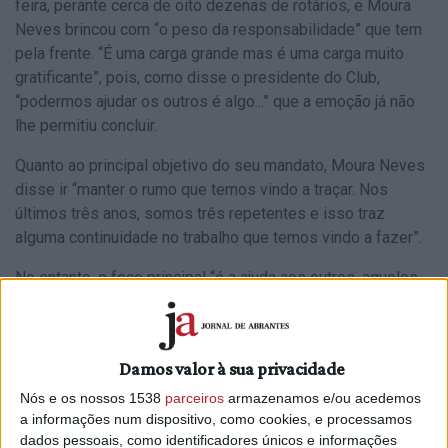
feira, perante cerca de oito dezenas de rotários, e Moura
Neves brincou com “o peso da responsabilidade” que tem
pela frente. “É uma carga grande mas é uma carga muito
gratificante”, pois, como disse o presidente do Club,
“podermos ajudar os outros é algo...” que a emoção já não
lhe permitiu concluir.
Quanto ao principal objetivo do seu mandato, Moura Neves
disse ir “manter o rumo que temos vindo a traçar. Nos
últimos três anos, somos três repetentes e isso traz
alguma continuidade no trabalho que temos vindo a fazer”.
No entanto, o foco principal “é a ajuda aos outros, aqueles
que mais necessitam, nomeadamente com as questão das
bolsas, na ajuda a algumas associações que, por sua vez,
prestam ajuda na comunidade e também situações de
Damos valor à sua privacidade
longe, como foi Moçambique”.
Nós e os nossos 1538
parceiros
armazenamos e/ou acedemos
a informações num dispositivo, como cookies, e processamos
dados pessoais, como identificadores únicos e informações