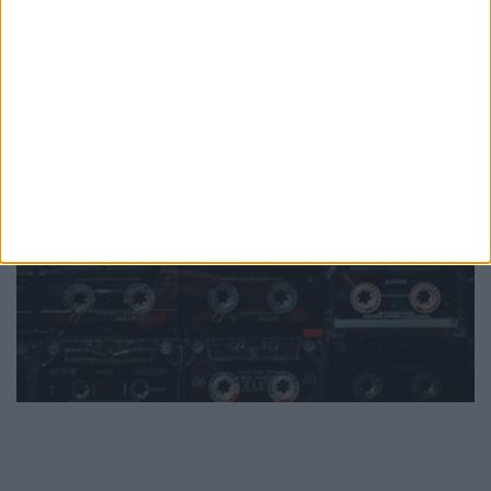
PUB
Mundo
da música
Ver todas