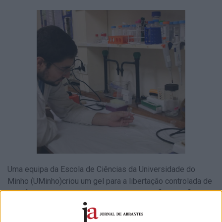
Uma equipa da
Escola de Ciências
da Universidade do
Minho (UMinho)criou um gel para a libertação controlada de
dois fármacos antitumorais, que pode beneficiar a eficácia
terapêutica contra o cancro e a medicina personalizada. A
inovação, que envolveu ainda as universidades de Aveiro e