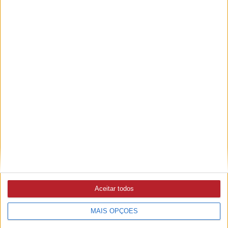
Portugal vai assistir a eclipse total do Sol pela primeira vez
desde 1912
ECLIPSE
7/08/2026 às 08:25
iServices alerta para riscos de danificar a câmara do
smartphone ao fotografar o eclipse solar
ENTRONCAMENTO
7/08/2026 às 10:23
Dia Internacional da Juventude comemorado com
atividades desportivas
Aceitar todos
VILA DE REI
MAIS OPÇÕES
6/08/2026 às 16:04
Dia Internacional da Juventude celebrado com transporte