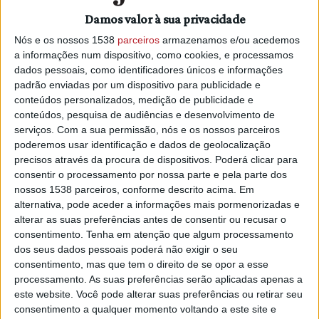
Vigo, foi publicada na revista
Advanced Functional
Damos valor à sua privacidade
Materials
. Este nanomaterial injetável destaca-se dos já
Nós e os nossos 1538
parceiros
armazenamos e/ou acedemos
existentes ao aliar várias modalidades terapêuticas e a
a informações num dispositivo, como cookies, e processamos
libertação espaciotemporal seletiva dos fármacos, através
dados pessoais, como identificadores únicos e informações
de impulsos de luz e magnéticos.
padrão enviadas por um dispositivo para publicidade e
conteúdos personalizados, medição de publicidade e
O material em hidrogel contém nanopartículas de lípidos,
conteúdos, pesquisa de audiências e desenvolvimento de
incorporando nanopartículas magnéticas (lipossomas) e de
serviços.
Com a sua permissão, nós e os nossos parceiros
ouro. Ao aquecer as nanopartículas, usando um campo
poderemos usar identificação e dados de geolocalização
magnético alternado ou radiação infravermelha, e ao
precisos através da procura de dispositivos. Poderá clicar para
manipular os lipossomas com campos magnéticos, os
consentir o processamento por nossa parte e pela parte dos
nossos 1538 parceiros, conforme descrito acima. Em
cientistas conseguiram uma libertação controlada e
alternativa, pode aceder a informações mais pormenorizadas e
direcionada de dois fármacos usados no tratamento do
alterar as suas preferências antes de consentir ou recusar o
cancro (doxorrubicina e metotrexato). Este avanço pode vir
consentimento.
Tenha em atenção que algum processamento
a permitir ajustar a terapia a cada paciente, reduzindo os
dos seus dados pessoais poderá não exigir o seu
danos nos tecidos saudáveis, e permitirá avançar para
consentimento, mas que tem o direito de se opor a esse
estudos pré-clínicos.
processamento. As suas preferências serão aplicadas apenas a
este website. Você pode alterar suas preferências ou retirar seu
“Além de ultrapassar várias limitações na administração de
consentimento a qualquer momento voltando a este site e