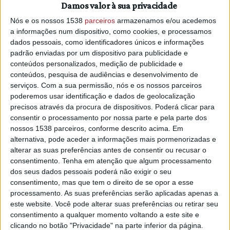
município, sublinhando que a situação é "extremamente
Damos valor à sua privacidade
preocupante".
Nós e os nossos 1538
parceiros
armazenamos e/ou acedemos
a informações num dispositivo, como cookies, e processamos
A madrugada "não ajudou o suficiente" no combate às
dados pessoais, como identificadores únicos e informações
chamas, mantendo-se três frentes que lavram em Mação,
padrão enviadas por um dispositivo para publicidade e
ameaçando a sede de concelho e as aldeias de Santos,
conteúdos personalizados, medição de publicidade e
Aldeia de Eiras, Castelo e São José das Matas, afirmou aos
conteúdos, pesquisa de audiências e desenvolvimento de
jornalistas o vice-presidente da autarquia (PSD), António
serviços.
Com a sua permissão, nós e os nossos parceiros
Louro.
poderemos usar identificação e dados de geolocalização
precisos através da procura de dispositivos. Poderá clicar para
A vila de Mação, no distrito de Santarém, "está em elevado
consentir o processamento por nossa parte e pela parte dos
risco", podendo as chamas de uma das frentes do incêndio
nossos 1538 parceiros, conforme descrito acima. Em
alternativa, pode aceder a informações mais pormenorizadas e
ir ao encalce da sede do concelho, estando à distância de
alterar as suas preferências antes de consentir ou recusar o
"um quilómetro a direito", acrescentou.
consentimento.
Tenha em atenção que algum processamento
dos seus dados pessoais poderá não exigir o seu
As frentes de incêndio continuam "bastante perigosas e
consentimento, mas que tem o direito de se opor a esse
bastante significativas em comprimento", sendo que num
processamento. As suas preferências serão aplicadas apenas a
concelho com 122 aldeias, "há sempre uma ou duas" que
este website. Você pode alterar suas preferências ou retirar seu
acabam por estar em risco, explanou António Louro.
consentimento a qualquer momento voltando a este site e
clicando no botão "Privacidade" na parte inferior da página.