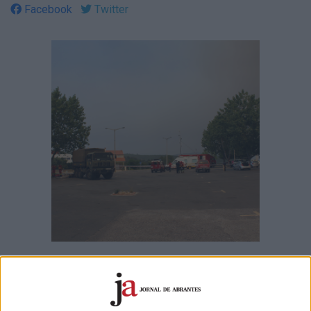
Facebook
Twitter
A sede do concelho de Mação pode ser confrontada "nas
próximas horas" com uma das três frentes do fogo que
começou no concelho da Sertã, disse o vice-presidente do