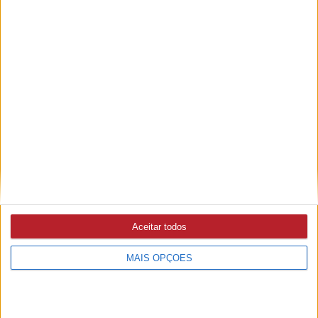
SARDOAL
8/08/2026 às 12:03
Dia Internacional da Juventude celebrado com diversas
atividades
SOCIEDADE
7/08/2026 às 10:21
#Maquiagem vencida pode prejudicar a saúde dos olhos?
ASTRONOMIA
9/08/2026 às 09:55
Aceitar todos
Último eclipse solar total em Portugal, em 1912, animou
sociedade nacional e atraiu astrónomos estrangeiros
MAIS OPÇÕES