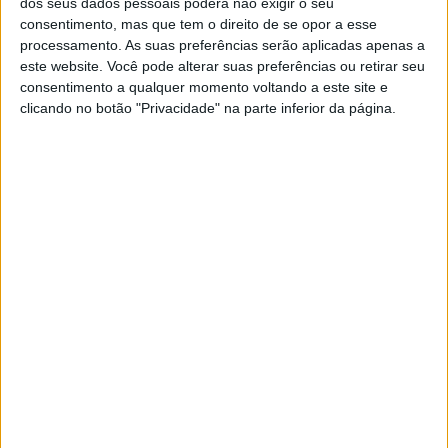
dos seus dados pessoais poderá não exigir o seu
que esta pedra integrasse a lista das
55 primeiras pedras
consentimento, mas que tem o direito de se opor a esse
mundiais consideradas Património da UNESCO
.
processamento. As suas preferências serão aplicadas apenas a
este website. Você pode alterar suas preferências ou retirar seu
A designação de “Pedra Património da UNESCO” pretende
consentimento a qualquer momento voltando a este site e
realçar o conhecimento geológico, uso e conservação da
clicando no botão "Privacidade" na parte inferior da página.
pedra natural com importância histórica em todo o mundo.
Consiste no reconhecimento internacional de pedras
naturais cuja aplicação contribui para a compreensão da
evolução de diferentes civilizações ao longo da História,
em particular através da identificação da pedra local
aplicada no património construído, explorada em pedreiras
históricas.
Maria Ângela Almeida, geóloga e professora da FCUP,
realizou a candidatura que levou ao reconhecimento do
Granito do Porto como Pedra Património Mundial. Foto:
SIC.FCUP
Como tudo começou