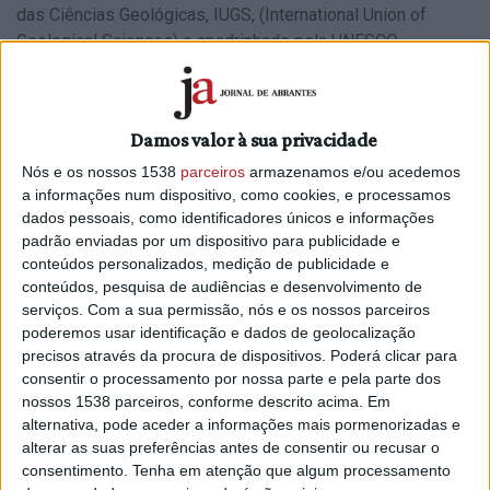
das Ciências Geológicas, IUGS
, (International Union of
Geological Sciences) e apadrinhado pela
UNESCO
.
O anúncio oficial decorreu recentemente no Congresso
Geológico Internacional, organizado pela IUGS e no qual a
UNESCO atribuiu ao Granito do Porto um diploma que assim
Damos valor à sua privacidade
o certifica.
Nós e os nossos 1538
parceiros
armazenamos e/ou acedemos
a informações num dispositivo, como cookies, e processamos
A trabalhar nesta candidatura desde 2013,
Maria Ângela
dados pessoais, como identificadores únicos e informações
Almeida
, geóloga e professora da Faculdade de Ciências
padrão enviadas por um dispositivo para publicidade e
da Universidade do Porto (FCUP), foi a responsável por
conteúdos personalizados, medição de publicidade e
este feito. O facto de não existirem pedreiras ativas com
conteúdos, pesquisa de audiências e desenvolvimento de
serviços.
Com a sua permissão, nós e os nossos parceiros
granito na cidade do Porto, um dos requisitos solicitados,
poderemos usar identificação e dados de geolocalização
dificultou esta missão, mas a professora não desistiu. Com
precisos através da procura de dispositivos. Poderá clicar para
um
artigo publicado em 2015
, juntamente com o
consentir o processamento por nossa parte e pela parte dos
investigador e professor Arlindo Begonha da Faculdade de
nossos 1538 parceiros, conforme descrito acima. Em
Engenharia da Universidade do Porto, sobre a importância
alternativa, pode aceder a informações mais pormenorizadas e
histórica e cultural do
Granito do Porto
, voltou a tentar, em
alterar as suas preferências antes de consentir ou recusar o
2023, com uma candidatura mais detalhada e conseguiu
consentimento.
Tenha em atenção que algum processamento