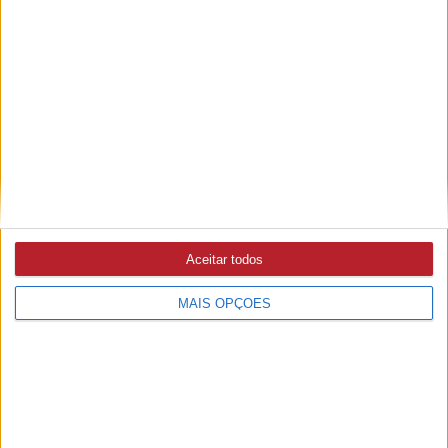
proibida
ECLIPSE
5/08/2026 às 21:24
Esgotados óculos gratuitos para observação do eclipse
solar total
MAÇÃO
Aceitar todos
5/08/2026 às 16:26
Incêndio em S. José das Matas entrou em resolução
MAIS OPÇÕES
VILA DE REI
5/08/2026 às 16:14
Município lidera ranking nacional do BUPi no mês de
julho